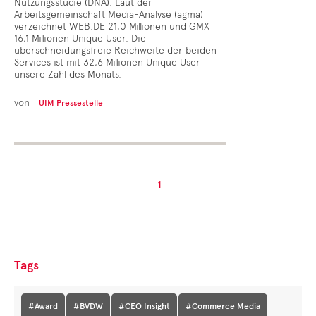
Nutzungsstudie (DNA). Laut der
Arbeitsgemeinschaft Media-Analyse (agma)
verzeichnet WEB.DE 21,0 Millionen und GMX
16,1 Millionen Unique User. Die
überschneidungsfreie Reichweite der beiden
Services ist mit 32,6 Millionen Unique User
unsere Zahl des Monats.
von
UIM Pressestelle
1
Tags
#Award
#BVDW
#CEO Insight
#Commerce Media