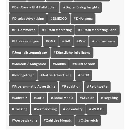
#Der Case - UIM Fallstudien
#Digital Dialog Insights
#Display Advertising
#DMEXCO
#DNA-agma
#E-Commerce
#E-Mail Marketing
#E-Mail Marketing Serie
#EU-Regelungen
#GMX
#IAB
#IVW
#Journalismus
#Journalistenumfrage
#Künstliche Intelligenz
#Messen / Kongresse
#Mobile
#Multi Screen
#Nachgefragt
#Native Advertising
#netID
#Programmatic Advertising
#Redaktion
#Reichweite
#Schweiz
#Serie
#Social Media
#Studien
#Targeting
#Tracking
#Vermarktung
#Viewability
#WEB.DE
#Werbewirkung
#Zahl des Monats
#Österreich