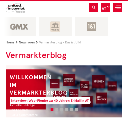
AT
Home
Newsroom
Vermarkterblog - Das ist UIM


Vermarkterblog
WILLKOMMEN
IM
VERMARKTERBLOG
Interview: Web-Pionier zu 40 Jahren E-Mail in AT
Aktuelle Beiträge
und Formate
• CEO Kommentare
• Experten Insights
• Studien und Best