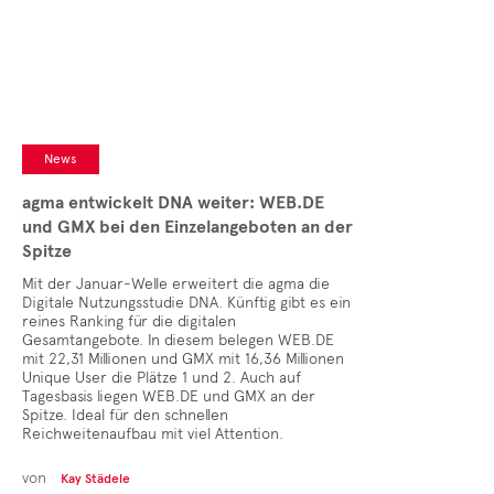
Cases
• Themen-Serien
• Kurzinterviews
News
agma entwickelt DNA weiter: WEB.DE
und GMX bei den Einzelangeboten an der
Spitze
Mit der Januar-Welle erweitert die agma die
Digitale Nutzungsstudie DNA. Künftig gibt es ein
reines Ranking für die digitalen
Gesamtangebote. In diesem belegen WEB.DE
mit 22,31 Millionen und GMX mit 16,36 Millionen
Unique User die Plätze 1 und 2. Auch auf
Tagesbasis liegen WEB.DE und GMX an der
Spitze. Ideal für den schnellen
Reichweitenaufbau mit viel Attention.
von
Kay Städele