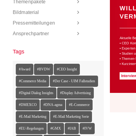
Themenpakete
WIL
Bildmaterial
VER
Pressemitteilungen
Ansprechpartner
Aktuelle B
• CEO Ko
• Experten
Tags
• Studien 
• Themen-
• Kurzinte
#Award
#BVDW
#CEO Insight
Intervie
#Commerce Media
#Der Case - UIM Fallstudien
#Digital Dialog Insights
#Display Advertising
#DMEXCO
#DNA-agma
#E-Commerce
#E-Mail Marketing
#E-Mail Marketing Serie
#EU-Regelungen
#GMX
#IAB
#IVW