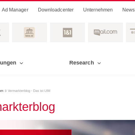
Ad Manager
Downloadcenter
Unternehmen
News
sungen
Research
om
Vermarkterblog - Das ist UIM

arkterblog