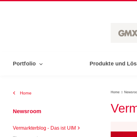
Portfolio
Produkte und Lö
Home
Newsro
Home

Verm
Newsroom
Vermarkterblog - Das ist UIM