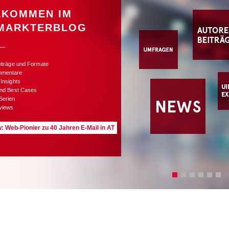
LKOMMEN IM
MARKTERBLOG
eiträge und Formate
mmentare
 Insights
und Best Cases
Serien
rviews
w: Web-Pionier zu 40 Jahren E-Mail in AT