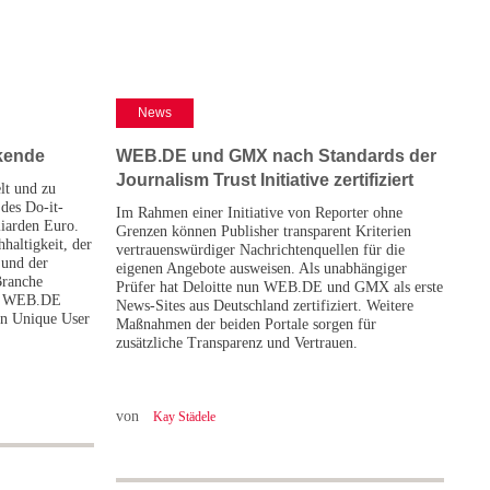
News
kende
WEB.DE und GMX nach Standards der
Journalism Trust Initiative zertifiziert
elt und zu
des Do-it-
Im Rahmen einer Initiative von Reporter ohne
liarden Euro.
Grenzen können Publisher transparent Kriterien
haltigkeit, der
vertrauenswürdiger Nachrichtenquellen für die
 und der
eigenen Angebote ausweisen. Als unabhängiger
Branche
Prüfer hat Deloitte nun WEB.DE und GMX als erste
nd WEB.DE
News-Sites aus Deutschland zertifiziert. Weitere
en Unique User
Maßnahmen der beiden Portale sorgen für
zusätzliche Transparenz und Vertrauen.
von
Kay Städele