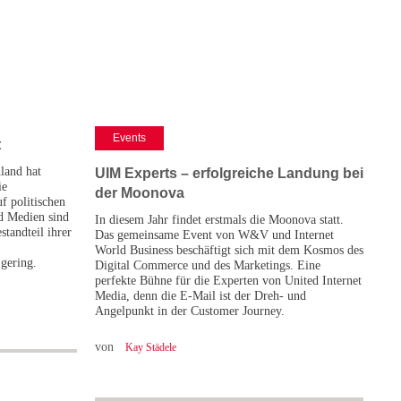
Events
t
land hat
UIM Experts – erfolgreiche Landung bei
ie
der Moonova
f politischen
d Medien sind
In diesem Jahr findet erstmals die Moonova statt.
tandteil ihrer
Das gemeinsame Event von W&V und Internet
World Business beschäftigt sich mit dem Kosmos des
r gering.
Digital Commerce und des Marketings. Eine
perfekte Bühne für die Experten von United Internet
Media, denn die E-Mail ist der Dreh- und
Angelpunkt in der Customer Journey.
von
Kay Städele