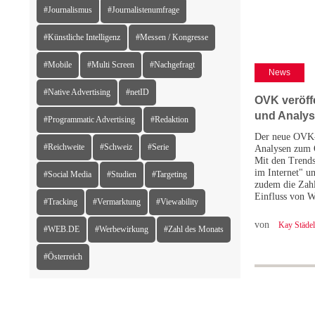
#Journalismus
#Journalistenumfrage
#Künstliche Intelligenz
#Messen / Kongresse
#Mobile
#Multi Screen
#Nachgefragt
News
#Native Advertising
#netID
OVK veröff
und Analy
#Programmatic Advertising
#Redaktion
Der neue OVK-R
#Reichweite
#Schweiz
#Serie
Analysen zum 
Mit den Trend
im Internet" u
#Social Media
#Studien
#Targeting
zudem die Zahl
Einfluss von 
#Tracking
#Vermarktung
#Viewability
von
Kay Städel
#WEB.DE
#Werbewirkung
#Zahl des Monats
#Österreich