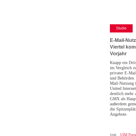
Studie
E-Mail-Nutz
Viertel kom
Vorjahr
Knapp ein Dritt
im Vergleich z
privater E-Ma
und Behörden. 
Mail-Nutzung i
United Interne
deutlich mehr a
GMX als Haupt
außerdem geme
die Spitzenplä
Angebote.
von
UIM Presse