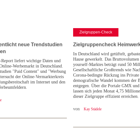
Zielgruppen-Check
entlicht neue Trendstudien
Zielgruppencheck Heimwer
sen
In Deutschland wird getüftelt, gebast
Hause gewerkelt. Das Bruttovolumen 
eport liefert wichtige Daten und
yourself-Marktes beträgt rund 50 Mil
Online-Werbemarkt in Deutschland.
Gesellschaftliche Großtrends wie Nach
studien "Paid Content" und "Werbung
Corona-bedingte Rückzug ins Private
ntersucht der Online-Vermarkterkreis
demografische Wandel kommen der 
ungsbereitschaft im Internet und den
entgegen. Über die Portale GMX u
Werbeumfeldern.
lassen sich jeden Monat 4,75 Million
dieser Zielgruppe effizient erreichen.
e
von
Kay Städele