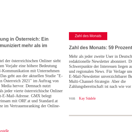
Zahl des Monats
ung in Österreich: Ein
muniziert mehr als im
Zahl des Monats: 59 Prozen
Mehr als jeder zweite User in Deutsch
el der österreichischen Onliner sieht
redaktionelle Newsletter abonniert. D
um Vorjahr eine höhere Bedeutung
Schwerpunkte der Interessen liegen au
il-Kommunikation mit Unternehmen
und regionalen News. Für Verlage un
Das geht aus der aktuellen Studie "E-
E-Mail-Newsletter unverzichtbarer Bes
n Österreich 2021" im Auftrag von
Multi-Channel-Strategie. Aber die
t Media hervor. Demnach nutzt
Zahlungsbereitschaft ist nach wie vo
ls jeder vierte österreichische Onliner
-E-Mail-Adresse. GMX belegt
von
Kay Städele
insam mit ORF.at und Standard.at
tze im Vertrauensranking der Online-
stelle