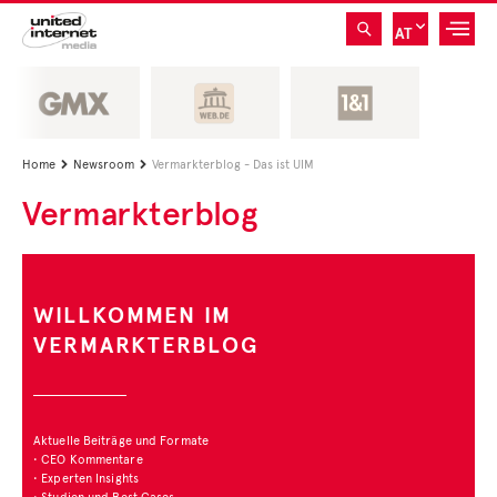
AT
Home
Newsroom
Vermarkterblog - Das ist UIM


Vermarkterblog
ZAHL DES MONATS
Unter der Rubrik
"Zahl des Monats" stellen
wir interessante Studien
und deren Ergebnisse vor.