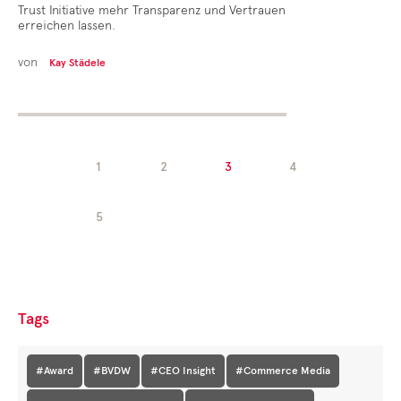
Trust Initiative mehr Transparenz und Vertrauen
erreichen lassen.
von
Kay Städele
1
2
3
4
5
Tags
#Award
#BVDW
#CEO Insight
#Commerce Media