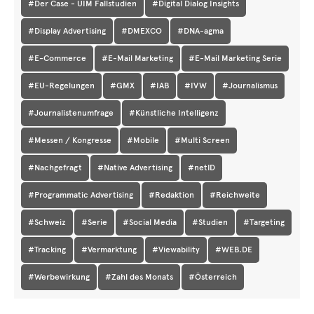
#Der Case - UIM Fallstudien
#Digital Dialog Insights
#Display Advertising
#DMEXCO
#DNA-agma
#E-Commerce
#E-Mail Marketing
#E-Mail Marketing Serie
#EU-Regelungen
#GMX
#IAB
#IVW
#Journalismus
#Journalistenumfrage
#Künstliche Intelligenz
#Messen / Kongresse
#Mobile
#Multi Screen
#Nachgefragt
#Native Advertising
#netID
#Programmatic Advertising
#Redaktion
#Reichweite
#Schweiz
#Serie
#Social Media
#Studien
#Targeting
#Tracking
#Vermarktung
#Viewability
#WEB.DE
#Werbewirkung
#Zahl des Monats
#Österreich