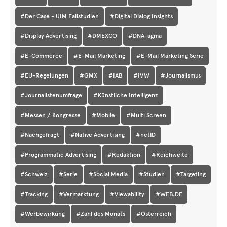
#Der Case - UIM Fallstudien
#Digital Dialog Insights
#Display Advertising
#DMEXCO
#DNA-agma
#E-Commerce
#E-Mail Marketing
#E-Mail Marketing Serie
#EU-Regelungen
#GMX
#IAB
#IVW
#Journalismus
#Journalistenumfrage
#Künstliche Intelligenz
#Messen / Kongresse
#Mobile
#Multi Screen
#Nachgefragt
#Native Advertising
#netID
#Programmatic Advertising
#Redaktion
#Reichweite
#Schweiz
#Serie
#Social Media
#Studien
#Targeting
#Tracking
#Vermarktung
#Viewability
#WEB.DE
#Werbewirkung
#Zahl des Monats
#Österreich