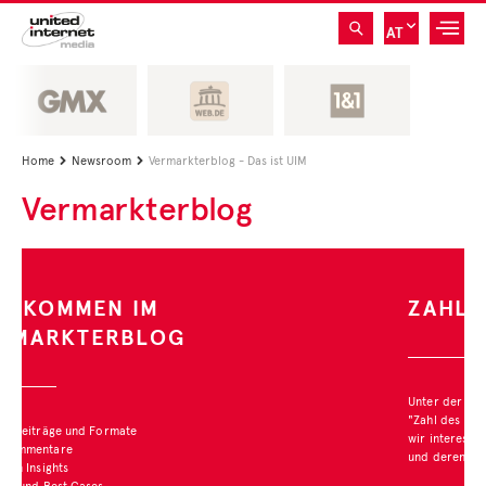
AT
Home
Newsroom
Vermarkterblog - Das ist UIM


Vermarkterblog
ZAHL DES MONATS
Unter der Rubrik
"Zahl des Monats" stellen
wir interessante Studien
und deren Ergebnisse vor.