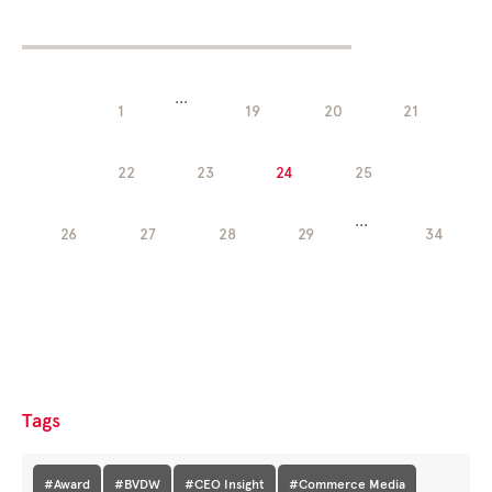
...
1
19
20
21
22
23
24
25
...
26
27
28
29
34
Tags
#Award
#BVDW
#CEO Insight
#Commerce Media