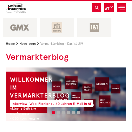
AT
Home
Newsroom
Vermarkterblog - Das ist UIM


Vermarkterblog
WILLKOMMEN
IM
VERMARKTERBLOG
Interview: Web-Pionier zu 40 Jahren E-Mail in AT
Aktuelle Beiträge
und Formate
• CEO Kommentare
• Experten Insights
• Studien und Best