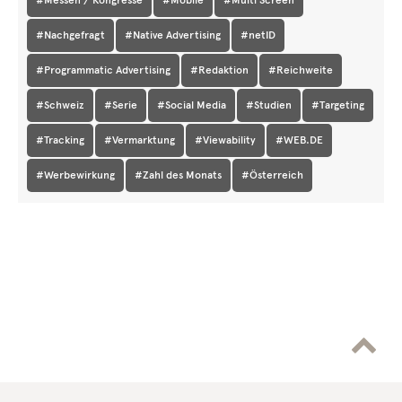
#Messen / Kongresse
#Mobile
#Multi Screen
#Nachgefragt
#Native Advertising
#netID
#Programmatic Advertising
#Redaktion
#Reichweite
#Schweiz
#Serie
#Social Media
#Studien
#Targeting
#Tracking
#Vermarktung
#Viewability
#WEB.DE
#Werbewirkung
#Zahl des Monats
#Österreich
