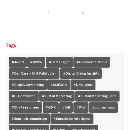
Cases
• Themen-Serien
...
• Kurzinterviews
1
3
Tags
#Award
#BVDW
#CEO Insight
#Commerce Media
#Der Case - UIM Fallstudien
#Digital Dialog Insights
#Display Advertising
#DMEXCO
#DNA-agma
#E-Commerce
#E-Mail Marketing
#E-Mail Marketing Serie
#EU-Regelungen
#GMX
#IAB
#IVW
#Journalismus
#Journalistenumfrage
#Künstliche Intelligenz