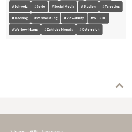
#Schweiz
#Serie
#Social Media
#Studien
#Targeting
#Tracking
#Vermarktung
#Viewability
#WEB.DE
#Werbewirkung
#Zahl des Monats
#Österreich

Sitemap
AGB
Impressum