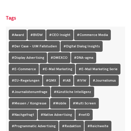
Tags
#Award
#BVDW
#CEO Insight
#Commerce Media
#Der Case - UIM Fallstudien
#Digital Dialog Insights
#Display Advertising
#DMEXCO
#DNA-agma
#E-Commerce
#E-Mail Marketing
#E-Mail Marketing Serie
#EU-Regelungen
#GMX
#IAB
#IVW
#Journalismus
#Journalistenumfrage
#Künstliche Intelligenz
#Messen / Kongresse
#Mobile
#Multi Screen
#Nachgefragt
#Native Advertising
#netID
#Programmatic Advertising
#Redaktion
#Reichweite