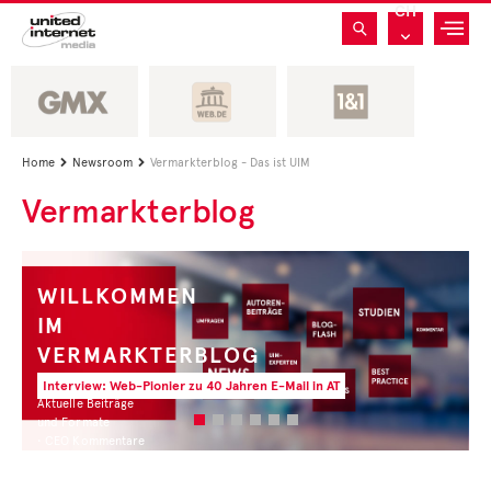
CH
Home
Newsroom
Vermarkterblog - Das ist UIM


Vermarkterblog
WILLKOMMEN
IM
VERMARKTERBLOG
Interview: Web-Pionier zu 40 Jahren E-Mail in AT
Aktuelle Beiträge
und Formate
• CEO Kommentare
• Experten Insights
• Studien und Best