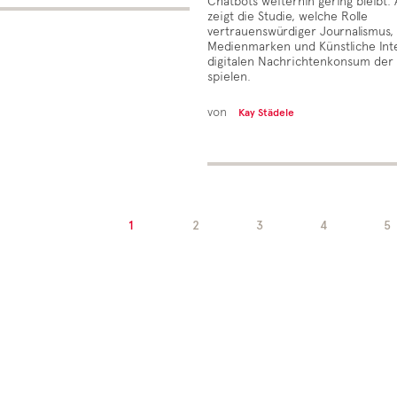
Chatbots weiterhin gering bleibt
zeigt die Studie, welche Rolle
vertrauenswürdiger Journalismus,
Medienmarken und Künstliche Inte
digitalen Nachrichtenkonsum der
spielen.
von
Kay Städele
1
2
3
4
5