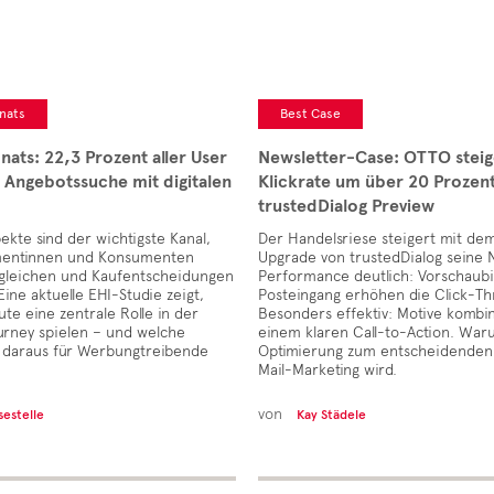
nats
Best Case
nats: 22,3 Prozent aller User
Newsletter-Case: OTTO steig
e Angebotssuche mit digitalen
Klickrate um über 20 Prozent
trustedDialog Preview
pekte sind der wichtigste Kanal,
Der Handelsriese steigert mit dem
entinnen und Konsumenten
Upgrade von trustedDialog seine 
gleichen und Kaufentscheidungen
Performance deutlich: Vorschaubi
Eine aktuelle EHI-Studie zeigt,
Posteingang erhöhen die Click-T
te eine zentrale Rolle in der
Besonders effektiv: Motive kombin
rney spielen – und welche
einem klaren Call-to-Action. War
 daraus für Werbungtreibende
Optimierung zum entscheidenden
Mail-Marketing wird.
von
sestelle
Kay Städele