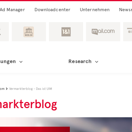
Ad Manager
Downloadcenter
Unternehmen
News
sungen
Research
oom
Vermarkterblog - Das ist UIM

arkterblog