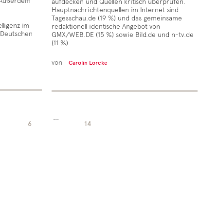
. Außerdem
aufdecken und Quellen kritisch überprüfen.
Hauptnachrichtenquellen im Internet sind
Tagesschau.de (19 %) und das gemeinsame
lligenz im
redaktionell identische Angebot von
 Deutschen
GMX/WEB.DE (15 %) sowie Bild.de und n-tv.de
(11 %).
von
Carolin Lorcke
...
6
14