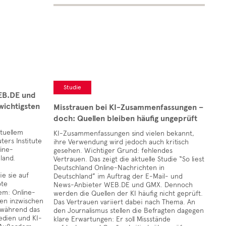
Studie
EB.DE und
wichtigsten
Misstrauen bei KI-Zusammenfassungen –
doch: Quellen bleiben häufig ungeprüft
tuellem
KI-Zusammenfassungen sind vielen bekannt,
ers Institute
ihre Verwendung wird jedoch auch kritisch
ine-
gesehen. Wichtiger Grund: fehlendes
land.
Vertrauen. Das zeigt die aktuelle Studie “So liest
Deutschland Online-Nachrichten in
e sie auf
Deutschland” im Auftrag der E-Mail- und
ote
News-Anbieter WEB.DE und GMX. Dennoch
dem: Online-
werden die Quellen der KI häufig nicht geprüft.
hen inzwischen
Das Vertrauen variiert dabei nach Thema. An
, während das
den Journalismus stellen die Befragten dagegen
edien und KI-
klare Erwartungen: Er soll Missstände