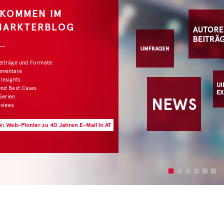
LKOMMEN IM
MARKTERBLOG
Beiträge und Formate
mmentare
 Insights
und Best Cases
Serien
rviews
w: Web-Pionier zu 40 Jahren E-Mail in AT