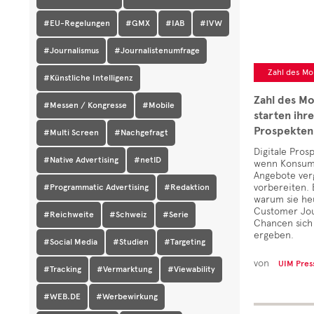
#EU-Regelungen
#GMX
#IAB
#IVW
#Journalismus
#Journalistenumfrage
Zahl des Mo
#Künstliche Intelligenz
Zahl des Mo
#Messen / Kongresse
#Mobile
starten ihr
Prospekten
#Multi Screen
#Nachgefragt
Digitale Pros
#Native Advertising
#netID
wenn Konsum
Angebote ver
vorbereiten. 
#Programmatic Advertising
#Redaktion
warum sie heu
Customer Jou
#Reichweite
#Schweiz
#Serie
Chancen sich
ergeben.
#Social Media
#Studien
#Targeting
von
UIM Pres
#Tracking
#Vermarktung
#Viewability
#WEB.DE
#Werbewirkung