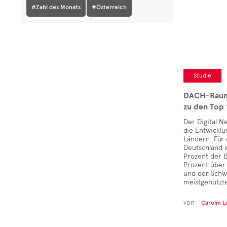
#Zahl des Monats
#Österreich
Studie
DACH-Raum
zu den Top
Der Digital N
die Entwicklu
Ländern. Für 
Deutschland i
Prozent der 
Prozent über 
und der Schw
meistgenutzt
von
Carolin 