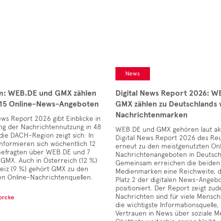
News
: WEB.DE und GMX zählen
Digital News Report 2026: W
 15 Online-News-Angeboten
GMX zählen zu Deutschlands 
Nachrichtenmarken
ews Report 2026 gibt Einblicke in
ng der Nachrichtennutzung in 48
WEB.DE und GMX gehören laut ak
die DACH-Region zeigt sich: In
Digital News Report 2026 des Reut
nformieren sich wöchentlich 12
erneut zu den meistgenutzten Onl
Befragten über WEB.DE und 7
Nachrichtenangeboten in Deutsch
GMX. Auch in Österreich (12 %)
Gemeinsam erreichen die beiden
eiz (9 %) gehört GMX zu den
Medienmarken eine Reichweite, di
en Online-Nachrichtenquellen.
Platz 2 der digitalen News-Angeb
positioniert. Der Report zeigt zu
Nachrichten sind für viele Mensc
Lorcke
die wichtigste Informationsquelle
Vertrauen in News über soziale M