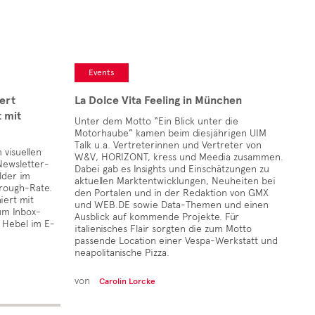
Events
ert
La Dolce Vita Feeling in München
 mit
Unter dem Motto “Ein Blick unter die
Motorhaube” kamen beim diesjährigen UIM
Talk u.a. Vertreterinnen und Vertreter von
 visuellen
W&V, HORIZONT, kress und Meedia zusammen.
Newsletter-
Dabei gab es Insights und Einschätzungen zu
lder im
aktuellen Marktentwicklungen, Neuheiten bei
hrough-Rate.
den Portalen und in der Redaktion von GMX
iert mit
und WEB.DE sowie Data-Themen und einen
um Inbox-
Ausblick auf kommende Projekte. Für
 Hebel im E-
italienisches Flair sorgten die zum Motto
passende Location einer Vespa-Werkstatt und
neapolitanische Pizza.
von
Carolin Lorcke