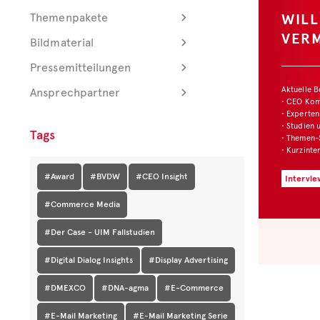
WIL
Themenpakete
VER
Bildmaterial
Pressemitteilungen
Aktuelle 
Ansprechpartner
• CEO Ko
• Experten
• Studien 
Tags
• Themen-
• Kurzinte
#Award
#BVDW
#CEO Insight
Intervie
#Commerce Media
#Der Case - UIM Fallstudien
#Digital Dialog Insights
#Display Advertising
#DMEXCO
#DNA-agma
#E-Commerce
#E-Mail Marketing
#E-Mail Marketing Serie