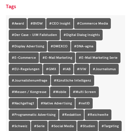
Tags
#Award
#BVDW
#CEO Insight
#Commerce Media
#Der Case - UIM Fallstudien
#Digital Dialog Insights
#Display Advertising
#DMEXCO
#DNA-agma
#E-Commerce
#E-Mail Marketing
#E-Mail Marketing Serie
#EU-Regelungen
#GMX
#IAB
#IVW
#Journalismus
#Journalistenumfrage
#Künstliche Intelligenz
#Messen / Kongresse
#Mobile
#Multi Screen
#Nachgefragt
#Native Advertising
#netID
#Programmatic Advertising
#Redaktion
#Reichweite
#Schweiz
#Serie
#Social Media
#Studien
#Targeting