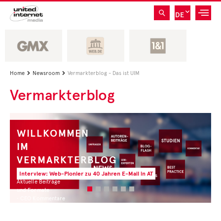
DE
Home
Newsroom
Vermarkterblog - Das ist UIM


Vermarkterblog
WILLKOMMEN
IM
VERMARKTERBLOG
Interview: Web-Pionier zu 40 Jahren E-Mail in AT
Aktuelle Beiträge
und Formate
• CEO Kommentare
• Experten Insights
• Studien und Best