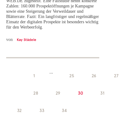
WEB.DE zugestellt. Eine Fallstudie nennt konkrete
Zahlen: 160.000 Prospektöffnungen je Kampagne
sowie eine Steigerung der Verweildauer und
Blätterrate. Fazit: Ein langfristiger und regelmäßiger
Einsatz der digitalen Prospekte ist besonders wichtig
für den Werbeerfolg.
von
Kay Städele
...
1
25
26
27
28
29
30
31
32
33
34