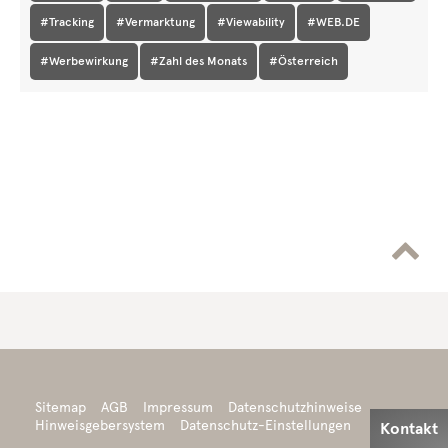
#Tracking
#Vermarktung
#Viewability
#WEB.DE
#Werbewirkung
#Zahl des Monats
#Österreich

Sitemap
AGB
Impressum
Datenschutzhinweise

Hinweisgebersystem
Datenschutz-Einstellungen
Kontakt