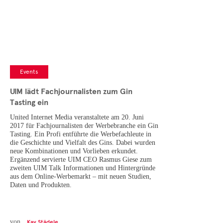
Cases
• Themen-Serien
• Kurzinterviews
Events
UIM lädt Fachjournalisten zum Gin
Tasting ein
United Internet Media veranstaltete am 20. Juni
2017 für Fachjournalisten der Werbebranche ein Gin
Tasting. Ein Profi entführte die Werbefachleute in
die Geschichte und Vielfalt des Gins. Dabei wurden
neue Kombinationen und Vorlieben erkundet.
Ergänzend servierte UIM CEO Rasmus Giese zum
zweiten UIM Talk Informationen und Hintergründe
aus dem Online-Werbemarkt – mit neuen Studien,
Daten und Produkten.
von
Kay Städele