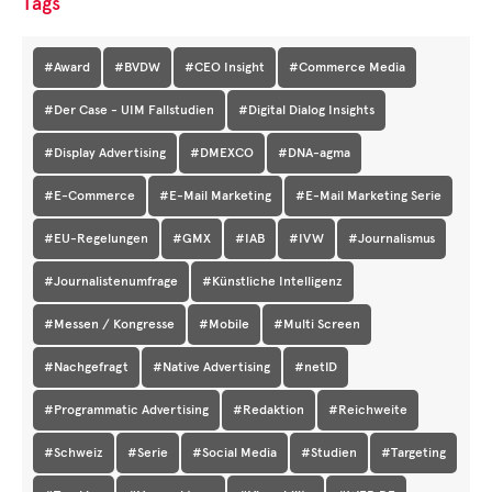
Tags
#Award
#BVDW
#CEO Insight
#Commerce Media
#Der Case - UIM Fallstudien
#Digital Dialog Insights
#Display Advertising
#DMEXCO
#DNA-agma
#E-Commerce
#E-Mail Marketing
#E-Mail Marketing Serie
#EU-Regelungen
#GMX
#IAB
#IVW
#Journalismus
#Journalistenumfrage
#Künstliche Intelligenz
#Messen / Kongresse
#Mobile
#Multi Screen
#Nachgefragt
#Native Advertising
#netID
#Programmatic Advertising
#Redaktion
#Reichweite
#Schweiz
#Serie
#Social Media
#Studien
#Targeting