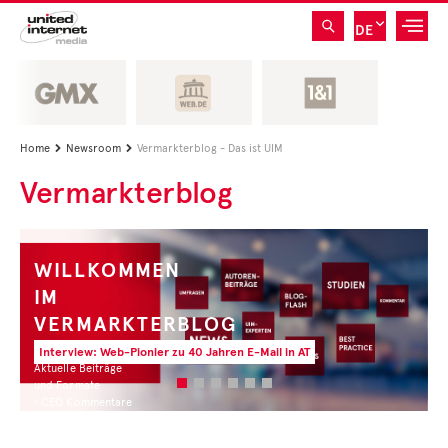
DE
Home
Newsroom
Vermarkterblog - Das ist UIM


Vermarkterblog
WILLKOMMEN
IM
VERMARKTERBLOG
Interview: Web-Pionier zu 40 Jahren E-Mail in AT
Aktuelle Beiträge
und Formate
• CEO Kommentare
• Experten Insights
• Studien und Best