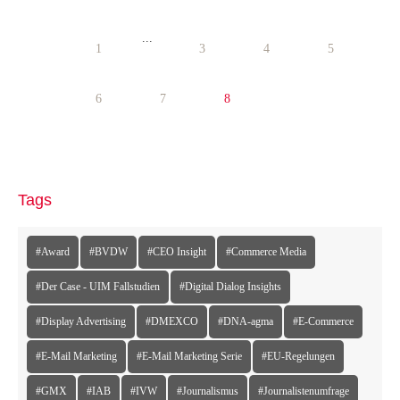
...
1
3
4
5
6
7
8
Tags
#Award
#BVDW
#CEO Insight
#Commerce Media
#Der Case - UIM Fallstudien
#Digital Dialog Insights
#Display Advertising
#DMEXCO
#DNA-agma
#E-Commerce
#E-Mail Marketing
#E-Mail Marketing Serie
#EU-Regelungen
#GMX
#IAB
#IVW
#Journalismus
#Journalistenumfrage