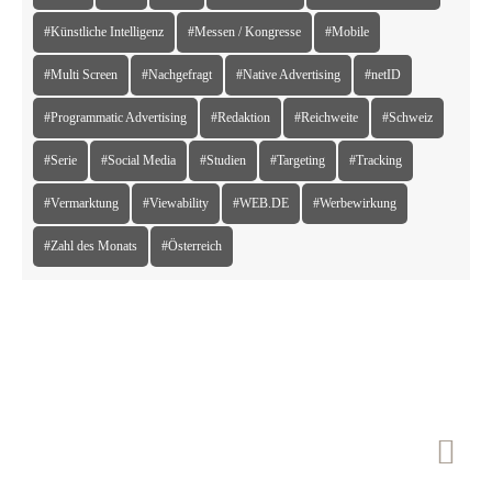
#Künstliche Intelligenz
#Messen / Kongresse
#Mobile
#Multi Screen
#Nachgefragt
#Native Advertising
#netID
#Programmatic Advertising
#Redaktion
#Reichweite
#Schweiz
#Serie
#Social Media
#Studien
#Targeting
#Tracking
#Vermarktung
#Viewability
#WEB.DE
#Werbewirkung
#Zahl des Monats
#Österreich
