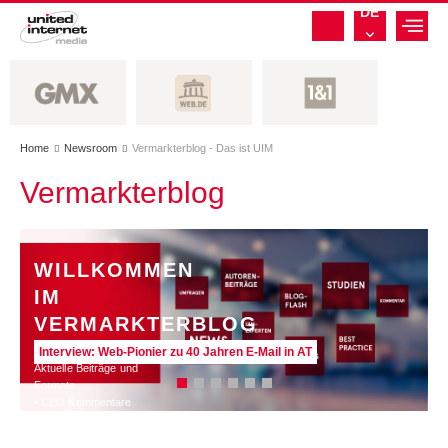
DE
Home
Newsroom
Vermarkterblog - Das ist UIM


Vermarkterblog
WILLKOMMEN
IM
VERMARKTERBLOG
Interview: Web-Pionier zu 40 Jahren E-Mail in AT
Aktuelle Beiträge und
Formate
• CEO Kommentare
• Experten Insights
• Studien und Best