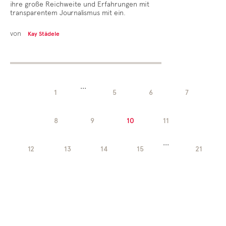
ihre große Reichweite und Erfahrungen mit
transparentem Journalismus mit ein.
von
Kay Städele
...
1
5
6
7
8
9
10
11
...
12
13
14
15
21