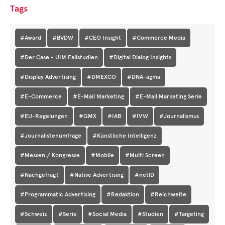
Tags
#Award
#BVDW
#CEO Insight
#Commerce Media
#Der Case - UIM Fallstudien
#Digital Dialog Insights
#Display Advertising
#DMEXCO
#DNA-agma
#E-Commerce
#E-Mail Marketing
#E-Mail Marketing Serie
#EU-Regelungen
#GMX
#IAB
#IVW
#Journalismus
#Journalistenumfrage
#Künstliche Intelligenz
#Messen / Kongresse
#Mobile
#Multi Screen
#Nachgefragt
#Native Advertising
#netID
#Programmatic Advertising
#Redaktion
#Reichweite
#Schweiz
#Serie
#Social Media
#Studien
#Targeting