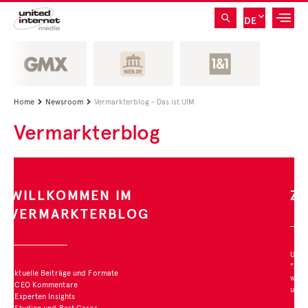
DE
Home
Newsroom
Vermarkterblog - Das ist UIM


Vermarkterblog
ZAHL DES MONATS
Unter der Rubrik
"Zahl des Monats" stellen
wir interessante Studien
und deren Ergebnisse vor.