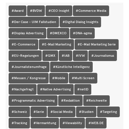
#Award
#BVDW
#CEO Insight
#Commerce Media
#Der Case - UIM Fallstudien
#Digital Dialog Insights
#Display Advertising
#DMEXCO
#DNA-agma
#E-Commerce
#E-Mail Marketing
#E-Mail Marketing Serie
#EU-Regelungen
#GMX
#IAB
#IVW
#Journalismus
#Journalistenumfrage
#Künstliche Intelligenz
#Messen / Kongresse
#Mobile
#Multi Screen
#Nachgefragt
#Native Advertising
#netID
#Programmatic Advertising
#Redaktion
#Reichweite
#Schweiz
#Serie
#Social Media
#Studien
#Targeting
#Tracking
#Vermarktung
#Viewability
#WEB.DE