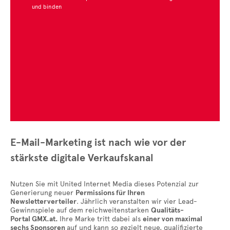
und binden
E-Mail-Marketing ist nach wie vor der
stärkste digitale Verkaufskanal
Nutzen Sie mit United Internet Media dieses Potenzial zur
Generierung neuer
Permissions für Ihren
Newsletterverteiler
. Jährlich veranstalten wir vier Lead-
Gewinnspiele auf dem reichweitenstarken
Qualitäts-
Portal GMX.at.
Ihre Marke tritt dabei als
einer von maximal
sechs Sponsoren
auf und kann so gezielt neue, qualifizierte