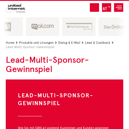
AT
Home
Produkte und Lösungen
Dialog & E-Mail
Lead & Cashback




Lead-Multi-Sponsor-Gewinnspiel
Lead-Multi-Sponsor-
Gewinnspiel
LEAD-MULTI-SPONSOR-
GEWINNSPIEL
Wie Sie mit GMX.at spielend Kundinnen und Kunden gewinnen