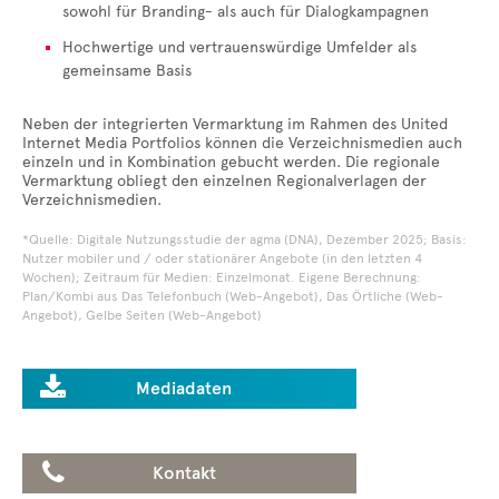
sowohl für Branding- als auch für Dialogkampagnen
Hochwertige und vertrauenswürdige Umfelder als
gemeinsame Basis
Neben der integrierten Vermarktung im Rahmen des United
Internet Media Portfolios können die Verzeichnismedien auch
einzeln und in Kombination gebucht werden. Die regionale
Vermarktung obliegt den einzelnen Regionalverlagen der
Verzeichnismedien.
*Quelle: Digitale Nutzungsstudie der agma (DNA), Dezember 2025; Basis:
Nutzer mobiler und / oder stationärer Angebote (in den letzten 4
Wochen); Zeitraum für Medien: Einzelmonat. Eigene Berechnung:
Plan/Kombi aus Das Telefonbuch (Web-Angebot), Das Örtliche (Web-
Angebot), Gelbe Seiten (Web-Angebot)

Mediadaten

Kontakt