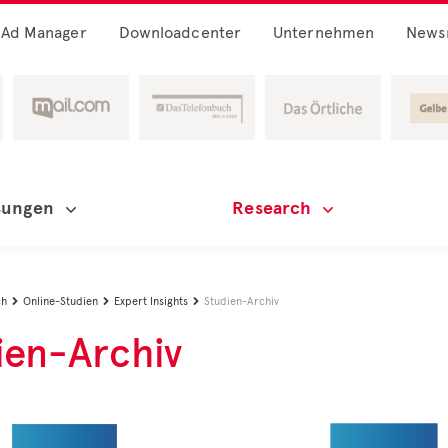
Ad Manager
Downloadcenter
Unternehmen
News
sungen
Research
ch
Online-Studien
Expert Insights
Studien-Archiv



ien-Archiv