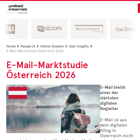
Home
Research
Online-Studien
User Insights




E-Mail-Marktstudie Österreich 2026
E-Mail-Marktstudie
Österreich 2026
E-Mail bleibt
einer der
stärksten
digitalen
Begleiter
E-Mail ist aus
dem digitalen
Alltag in
Österreich nicht