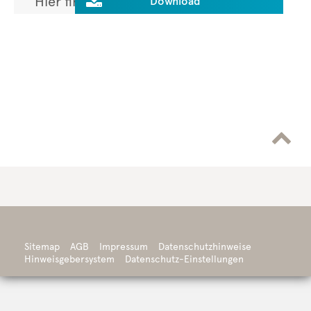

Hier finden Sie die ausführliche
Download
Studie.

Sitemap
AGB
Impressum
Datenschutzhinweise
Hinweisgebersystem
Datenschutz-Einstellungen