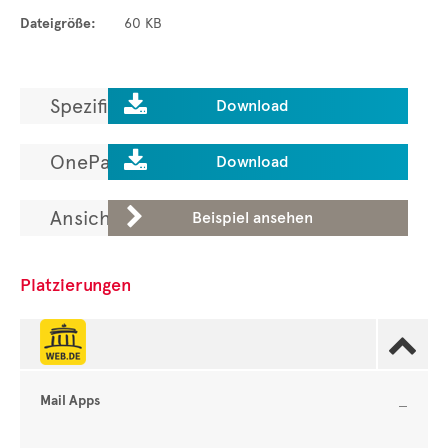
Dateigröße:
60 KB

Spezifikationen laden.
Download

OnePager laden.
Download

Ansicht in der ADGallery.
Beispiel ansehen
Platzierungen

Mail Apps