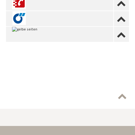



