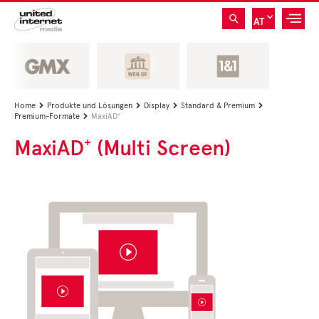
AT
Home
Produkte und Lösungen
Display
Standard & Premium




Premium-Formate
MaxiAD⁺

MaxiAD⁺ (Multi Screen)