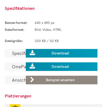
Spezifikationen
Bannerformat:
640 x 480 px
Dateiformat:
Bild, Video, HTML
Dateigröße:
200 KB / 50 KB

Spezifikationen laden.
Download

OnePager laden.
Download

Ansicht in der ADGallery.
Beispiel ansehen
Platzierungen