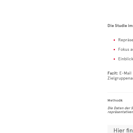
Die Studie im
Repräse
Fokus a
Einblic
Fazit:
E-Mail 
Zielgruppena
Methodik
Die Daten der S
repräsentativen
Hier fi