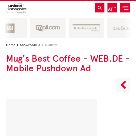
AT
Home
Showroom
ADGallery


Mug's Best Coffee - WEB.DE -
Mobile Pushdown Ad
