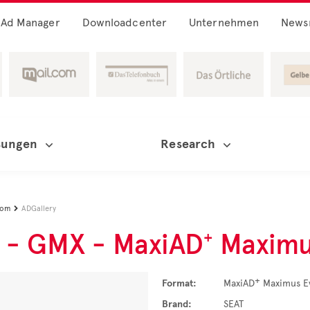
Ad Manager
Downloadcenter
Unternehmen
News
sungen
Research
oom
ADGallery

 - GMX - MaxiAD⁺ Maxim
+
Format:
MaxiAD
Maximus E
Brand:
SEAT