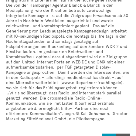
lang gratis mit ElitePartner auf Partnersuche gehen können.
Die von der Hamburger Agentur Blanck & Blanck in der
Mediaplanung wie der Kreation betreute zweiwöchige
integrierte Kampagne ist auf die Zielgruppe Erwachsene ab 30
Jahre in Nordrhein-Westfalen ausgerichtet und wurde
reichweiten- und kontaktoptimiert geplant. Das auf die
Generierung von Leads ausgelegte Kampagnendesign arbeitet
mit 10-sekündigen Radiospots, die montags bis freitags in den
Nachmittagsstunden und samstags ganztägig auf
Eckplatzierungen am Blockanfang auf den Sendern WDR 2 und
EinsLive laufen. Im gesteuerten Reichweiten- und
Kontaktaufbau optimal darauf abgestimmt wird die Zielgruppe
auf den United Internet Portalen WEB.DE und GMX mit einer
aufmerksamkeitsstarken, per TGP getargeten Display-
Kampagne angesprochen. Damit werden die Interessenten, wie
in den Radiospots – allerdings medienbruchlos direkt –, auf
eine Microsite weiterleitet (www.elitepartner-fruehling.de),
wo sie sich für das Frühlingsangebot registrieren können.
„Wir sind überzeugt, dass Radio und Internet stark parallel
genutzt werden. Die crossmediale Radio-Online-
Kommunikation, wie sie mit Listen & Surf jetzt erstmals
angeboten wird, ermöglicht Elite- Partner eine noch
effizientere Kommunikation“, begrüßt Kai Schumann, Director
Marketing EliteMedianet GmbH, die Pilotkampagne.