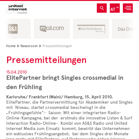
AT
Home
Newsroom
Pressemitteilungen


Pressemitteilungen
15.04.2010
ElitePartner bringt Singles crossmedial in
den Frühling
Karlsruhe/ Frankfurt (Main)/ Hamburg, 15. April 2010.
ElitePartner, die Partnervermittlung für Akademiker und Singles
mit Niveau, startet crossmedial beschwingt in die
„Frühlingsgefühle“- Saison. Mit einer integrierten Radio-
Online-Kampagne, bei der erstmals die innovative Listen & Surf
Interaction Radio-Online- Kombi von AS&S Radio und United
Internet Media zum Einsatz kommt, bewirbt das Unternehmen
ein exklusives Frühlingsangebot, bei dem Singles drei Monate