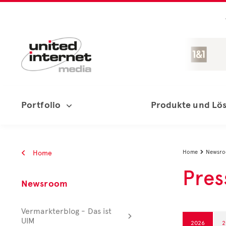
Portfolio
Produkte und Lö
Home
Home
Newsr

Pres
Newsroom
Vermarkterblog - Das ist
UIM
2026
2