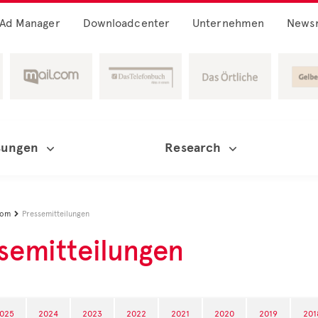
Ad Manager
Downloadcenter
Unternehmen
News
sungen
Research
oom
Pressemitteilungen

semitteilungen
025
2024
2023
2022
2021
2020
2019
201