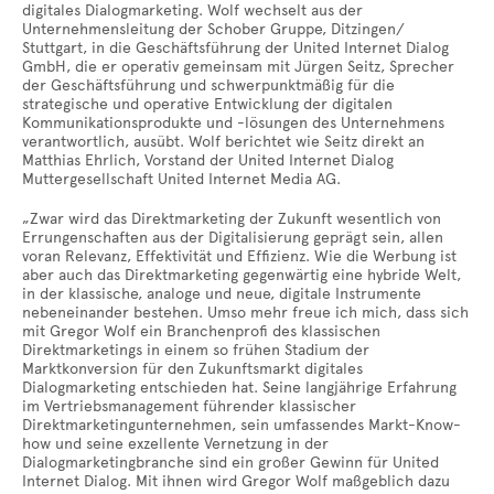
digitales Dialogmarketing. Wolf wechselt aus der
Unternehmensleitung der Schober Gruppe, Ditzingen/
Stuttgart, in die Geschäftsführung der United Internet Dialog
GmbH, die er operativ gemeinsam mit Jürgen Seitz, Sprecher
der Geschäftsführung und schwerpunktmäßig für die
strategische und operative Entwicklung der digitalen
Kommunikationsprodukte und -lösungen des Unternehmens
verantwortlich, ausübt. Wolf berichtet wie Seitz direkt an
Matthias Ehrlich, Vorstand der United Internet Dialog
Muttergesellschaft United Internet Media AG.
„Zwar wird das Direktmarketing der Zukunft wesentlich von
Errungenschaften aus der Digitalisierung geprägt sein, allen
voran Relevanz, Effektivität und Effizienz. Wie die Werbung ist
aber auch das Direktmarketing gegenwärtig eine hybride Welt,
in der klassische, analoge und neue, digitale Instrumente
nebeneinander bestehen. Umso mehr freue ich mich, dass sich
mit Gregor Wolf ein Branchenprofi des klassischen
Direktmarketings in einem so frühen Stadium der
Marktkonversion für den Zukunftsmarkt digitales
Dialogmarketing entschieden hat. Seine langjährige Erfahrung
im Vertriebsmanagement führender klassischer
Direktmarketingunternehmen, sein umfassendes Markt-Know-
how und seine exzellente Vernetzung in der
Dialogmarketingbranche sind ein großer Gewinn für United
Internet Dialog. Mit ihnen wird Gregor Wolf maßgeblich dazu