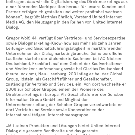
beitragen, dass wir die Digitalisierung des Direktmarketings aus
einer führenden Marktposition heraus für unsere Kunden und
Partner erfolgreich gestalten und weiter profitabel wachsen
können“, begrüßt Matthias Ehrlich, Vorstand United Internet
Media AG, den Neuzugang in den Reihen von United Internet
Dialog.
Gregor Wolf, 44, verfügt über Vertriebs- und Serviceexpertise
sowie Dialogmarketing-Know-how aus mehr als zehn Jahren
Leitungs- und Geschäftsführungstätigkeit in marktführenden
Unternehmen der Dialogmarketingbranche. Seine berufliche
Laufbahn startete der diplomierte Kaufmann bei AC Nielsen
Deutschland, Frankfurt, auf dem Gebiet der Kaufverhaltens-
und Medienkonsumforschung sowie bei Claritas Deutschland
(heute: Acxiom), Neu- Isenburg. 2001 stieg er bei der Global
Group, Idstein, als Geschäftsführer und Gesellschafter,
zuständig für Vertrieb und Services, ein. Von dort wechselte er
2008 zur Schober Gruppe, einem der Pioniere des
Direktmarketings in Europa. Als Geschäftsführer der Schober
Information Group GmbH und Mitglied der
Unternehmensleitung der Schober Gruppe verantwortete er
dort Vertrieb und Service sowie Kooperationen der
international tätigen Unternehmensgruppe.
„Mit seinen Produkten und Lösungen bietet United Internet
Dialog die gesamte Bandbreite und das gesamte