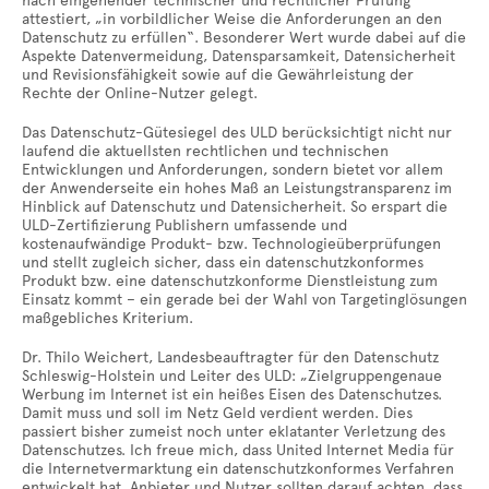
nach eingehender technischer und rechtlicher Prüfung
attestiert, „in vorbildlicher Weise die Anforderungen an den
Datenschutz zu erfüllen“. Besonderer Wert wurde dabei auf die
Aspekte Datenvermeidung, Datensparsamkeit, Datensicherheit
und Revisionsfähigkeit sowie auf die Gewährleistung der
Rechte der Online-Nutzer gelegt.
Das Datenschutz-Gütesiegel des ULD berücksichtigt nicht nur
laufend die aktuellsten rechtlichen und technischen
Entwicklungen und Anforderungen, sondern bietet vor allem
der Anwenderseite ein hohes Maß an Leistungstransparenz im
Hinblick auf Datenschutz und Datensicherheit. So erspart die
ULD-Zertifizierung Publishern umfassende und
kostenaufwändige Produkt- bzw. Technologieüberprüfungen
und stellt zugleich sicher, dass ein datenschutzkonformes
Produkt bzw. eine datenschutzkonforme Dienstleistung zum
Einsatz kommt – ein gerade bei der Wahl von Targetinglösungen
maßgebliches Kriterium.
Dr. Thilo Weichert, Landesbeauftragter für den Datenschutz
Schleswig-Holstein und Leiter des ULD: „Zielgruppengenaue
Werbung im Internet ist ein heißes Eisen des Datenschutzes.
Damit muss und soll im Netz Geld verdient werden. Dies
passiert bisher zumeist noch unter eklatanter Verletzung des
Datenschutzes. Ich freue mich, dass United Internet Media für
die Internetvermarktung ein datenschutzkonformes Verfahren
entwickelt hat. Anbieter und Nutzer sollten darauf achten, dass