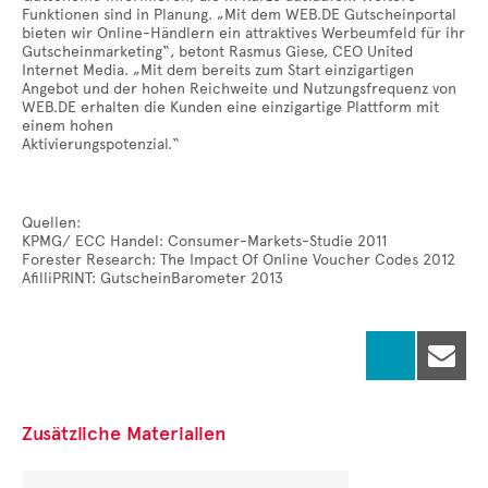
Funktionen sind in Planung. „Mit dem WEB.DE Gutscheinportal
bieten wir Online-Händlern ein attraktives Werbeumfeld für ihr
Gutscheinmarketing“, betont Rasmus Giese, CEO United
Internet Media. „Mit dem bereits zum Start einzigartigen
Angebot und der hohen Reichweite und Nutzungsfrequenz von
WEB.DE erhalten die Kunden eine einzigartige Plattform mit
einem hohen
Aktivierungspotenzial.“
Quellen:
KPMG/ ECC Handel: Consumer-Markets-Studie 2011
Forester Research: The Impact Of Online Voucher Codes 2012
AfilliPRINT: GutscheinBarometer 2013

Zusätzliche Materialien