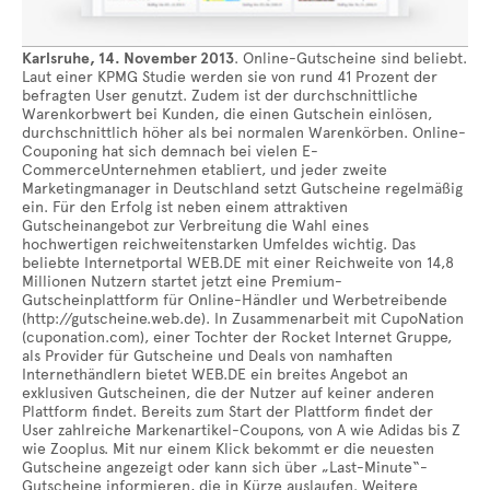
Karlsruhe, 14. November 2013
. Online-Gutscheine sind beliebt.
Laut einer KPMG Studie werden sie von rund 41 Prozent der
befragten User genutzt. Zudem ist der durchschnittliche
Warenkorbwert bei Kunden, die einen Gutschein einlösen,
durchschnittlich höher als bei normalen Warenkörben. Online-
Couponing hat sich demnach bei vielen E-
CommerceUnternehmen etabliert, und jeder zweite
Marketingmanager in Deutschland setzt Gutscheine regelmäßig
ein. Für den Erfolg ist neben einem attraktiven
Gutscheinangebot zur Verbreitung die Wahl eines
hochwertigen reichweitenstarken Umfeldes wichtig. Das
beliebte Internetportal WEB.DE mit einer Reichweite von 14,8
Millionen Nutzern startet jetzt eine Premium-
Gutscheinplattform für Online-Händler und Werbetreibende
(http://gutscheine.web.de). In Zusammenarbeit mit CupoNation
(cuponation.com), einer Tochter der Rocket Internet Gruppe,
als Provider für Gutscheine und Deals von namhaften
Internethändlern bietet WEB.DE ein breites Angebot an
exklusiven Gutscheinen, die der Nutzer auf keiner anderen
Plattform findet. Bereits zum Start der Plattform findet der
User zahlreiche Markenartikel-Coupons, von A wie Adidas bis Z
wie Zooplus. Mit nur einem Klick bekommt er die neuesten
Gutscheine angezeigt oder kann sich über „Last-Minute“-
Gutscheine informieren, die in Kürze auslaufen. Weitere