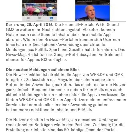
Karlsruhe, 28. April 2016.
Die Freemail-Portale WEB.DE und
GMX erweitern ihr Nachrichtenangebot: Ab sofort können
Nutzer auch redaktionelle Inhalte über ihre mobile App
abrufen. Wie in den Browser-Portalen können sich User nun
innerhalb der Smartphone-Anwendung über aktuelle
Meldungen aus Politik, Sport und Gesellschaft informieren. Das
News-Magazin ist für das Google-Betriebssystem Android und
ebenso für Apples iOS verfügbar.
Die neusten Meldungen auf einem Blick
Die News-Funktion ist direkt in die Apps von WEB.DE und GMX
integriert. So lässt sich das Magazin über einen separaten
Button in der Anwendung aufrufen. Das macht es für die Nutzer
ganz einfach: Bequem können sie neben ihren Mails nun auch
aktuelle Meldungen lesen – ohne dafür die App zu verlassen. So
bieten WEB.DE und GMX ihren App-Nutzern einen umfassenden
Service, bei dem sie alles in einer Anwendung geboten
bekommen: redaktionelle Inhalte und E-Mails.
Die Nutzer erhalten im News-Magazin denselben Umfang an
redaktionellen Beiträgen wie in den Portalen. Zuständig für die
Erstellung der Inhalte sind das 50-köpfige Team der Portal-