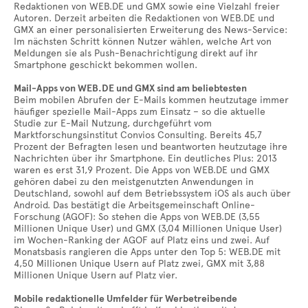
Redaktionen von WEB.DE und GMX sowie eine Vielzahl freier
Autoren. Derzeit arbeiten die Redaktionen von WEB.DE und
GMX an einer personalisierten Erweiterung des News-Service:
Im nächsten Schritt können Nutzer wählen, welche Art von
Meldungen sie als Push-Benachrichtigung direkt auf ihr
Smartphone geschickt bekommen wollen.
Mail-Apps von WEB.DE und GMX sind am beliebtesten
Beim mobilen Abrufen der E-Mails kommen heutzutage immer
häufiger spezielle Mail-Apps zum Einsatz – so die aktuelle
Studie zur E-Mail Nutzung, durchgeführt vom
Marktforschungsinstitut Convios Consulting. Bereits 45,7
Prozent der Befragten lesen und beantworten heutzutage ihre
Nachrichten über ihr Smartphone. Ein deutliches Plus: 2013
waren es erst 31,9 Prozent. Die Apps von WEB.DE und GMX
gehören dabei zu den meistgenutzten Anwendungen in
Deutschland, sowohl auf dem Betriebssystem iOS als auch über
Android. Das bestätigt die Arbeitsgemeinschaft Online-
Forschung (AGOF): So stehen die Apps von WEB.DE (3,55
Millionen Unique User) und GMX (3,04 Millionen Unique User)
im Wochen-Ranking der AGOF auf Platz eins und zwei. Auf
Monatsbasis rangieren die Apps unter den Top 5: WEB.DE mit
4,50 Millionen Unique Usern auf Platz zwei, GMX mit 3,88
Millionen Unique Usern auf Platz vier.
Mobile redaktionelle Umfelder für Werbetreibende