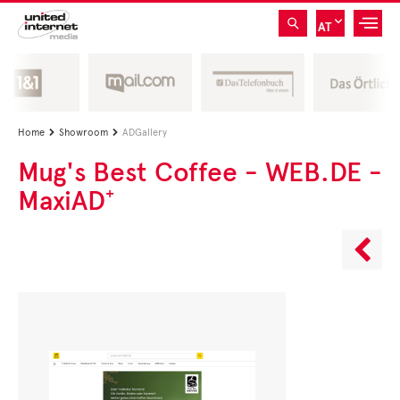
AT
Home
Showroom
ADGallery


Mug's Best Coffee - WEB.DE -
MaxiAD⁺
