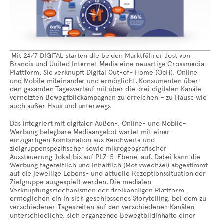
Mit 24/7 DIGITAL starten die beiden Marktführer Jost von
Brandis und United Internet Media eine neuartige Crossmedia-
Plattform. Sie verknüpft Digital Out-of- Home (OoH), Online
und Mobile miteinander und ermöglicht, Konsumenten über
den gesamten Tagesverlauf mit über die drei digitalen Kanäle
vernetzten Bewegtbildkampagnen zu erreichen – zu Hause wie
auch außer Haus und unterwegs.
Das integriert mit digitaler Außen-, Online- und Mobile-
Werbung belegbare Mediaangebot wartet mit einer
einzigartigen Kombination aus Reichweite und
zielgruppenspezifischer sowie mikrogeografischer
Aussteuerung (lokal bis auf PLZ-5-Ebene) auf. Dabei kann die
Werbung tagezeitlich und inhaltlich (Motivwechsel) abgestimmt
auf die jeweilige Lebens- und aktuelle Rezeptionssituation der
Zielgruppe ausgespielt werden. Die medialen
Verknüpfungsmechanismen der dreikanaligen Plattform
ermöglichen ein in sich geschlossenes Storytelling, bei dem zu
verschiedenen Tageszeiten auf den verschiedenen Kanälen
unterschiedliche, sich ergänzende Bewegtbildinhalte einer