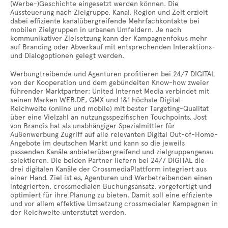
(Werbe-)Geschichte eingesetzt werden können. Die
Aussteuerung nach Zielgruppe, Kanal, Region und Zeit erzielt
dabei effiziente kanalübergreifende Mehrfachkontakte bei
mobilen Zielgruppen in urbanen Umfeldern. Je nach
kommunikativer Zielsetzung kann der Kampagnenfokus mehr
auf Branding oder Abverkauf mit entsprechenden Interaktions-
und Dialogoptionen gelegt werden.
Werbungtreibende und Agenturen profitieren bei 24/7 DIGITAL
von der Kooperation und dem gebündelten Know-how zweier
führender Marktpartner: United Internet Media verbindet mit
seinen Marken WEB.DE, GMX und 1&1 höchste Digital-
Reichweite (online und mobile) mit bester Targeting-Qualität
über eine Vielzahl an nutzungsspezifischen Touchpoints. Jost
von Brandis hat als unabhängiger Spezialmittler für
Außenwerbung Zugriff auf alle relevanten Digital Out-of-Home-
Angebote im deutschen Markt und kann so die jeweils
passenden Kanäle anbieterübergreifend und zielgruppengenau
selektieren. Die beiden Partner liefern bei 24/7 DIGITAL die
drei digitalen Kanäle der CrossmediaPlattform integriert aus
einer Hand. Ziel ist es, Agenturen und Werbetreibenden einen
integrierten, crossmedialen Buchungsansatz, vorgefertigt und
optimiert für ihre Planung zu bieten. Damit soll eine effiziente
und vor allem effektive Umsetzung crossmedialer Kampagnen in
der Reichweite unterstützt werden.