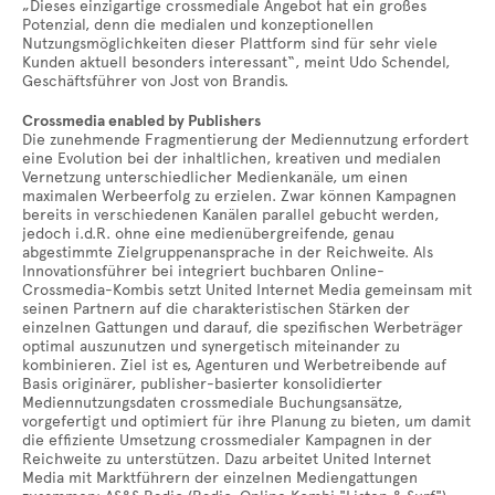
„Dieses einzigartige crossmediale Angebot hat ein großes
Potenzial, denn die medialen und konzeptionellen
Nutzungsmöglichkeiten dieser Plattform sind für sehr viele
Kunden aktuell besonders interessant“, meint Udo Schendel,
Geschäftsführer von Jost von Brandis.
Crossmedia enabled by Publishers
Die zunehmende Fragmentierung der Mediennutzung erfordert
eine Evolution bei der inhaltlichen, kreativen und medialen
Vernetzung unterschiedlicher Medienkanäle, um einen
maximalen Werbeerfolg zu erzielen. Zwar können Kampagnen
bereits in verschiedenen Kanälen parallel gebucht werden,
jedoch i.d.R. ohne eine medienübergreifende, genau
abgestimmte Zielgruppenansprache in der Reichweite. Als
Innovationsführer bei integriert buchbaren Online-
Crossmedia-Kombis setzt United Internet Media gemeinsam mit
seinen Partnern auf die charakteristischen Stärken der
einzelnen Gattungen und darauf, die spezifischen Werbeträger
optimal auszunutzen und synergetisch miteinander zu
kombinieren. Ziel ist es, Agenturen und Werbetreibende auf
Basis originärer, publisher-basierter konsolidierter
Mediennutzungsdaten crossmediale Buchungsansätze,
vorgefertigt und optimiert für ihre Planung zu bieten, um damit
die effiziente Umsetzung crossmedialer Kampagnen in der
Reichweite zu unterstützen. Dazu arbeitet United Internet
Media mit Marktführern der einzelnen Mediengattungen