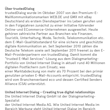
Über trustedDialog
trustedDialog wurde im Oktober 2007 von den Premium-E-
MailKommunikationsmarken WEB.DE und GMX mit eBay
Deutschland als erstem Dienstepartner ins Leben gerufen und
in den Folgejahren zunächst zu einer Initiative führender
Online-und ECommerce-Unternehmen ausgeweitet. Heute
gehören zahlreiche Partner aus Branchen wie Finanzen,
Touristik, Unterhaltung, Mode, Technik, Telekommunikation etc.
dem E-Mail-Qualitätsstandard für eine sichere und geschützte
digitale Kommunikation an. Seit September 2010 zählen die
Deutsche Telekom sowie seit September 2011 freenet zu den E-
Mail-Providerpartnern von trustedDialog. Damit kommt die
"trusted E-Mail Services"-Lösung aus dem Dialogmarketing-
Portfolio von United Internet Dialog in aktuell rund 40 Millionen
digitalen Postfächern zum Einsatz, was
einer Marktabdeckung von mehr als 70 Prozent bei den primär
genutzten privaten E-Mail-Accounts entspricht. trustedDialog
wird vom Branchenverband eco und dessen Certified Senders
Alliance (CSA) unterstützt.
United Internet Dialog – Creating true digital relationships
Die United Internet Dialog GmbH ist der Dialogmarketing-
Spezialist
der United Internet Media AG. Wie United Internet Media im
Bereich Werbung steht United Internet Dialog im Bereich