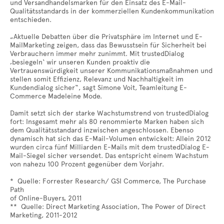
und Versandhandelsmarken für den Einsatz des E-Mail-
Qualitätsstandards in der kommerziellen Kundenkommunikation
entschieden.
„Aktuelle Debatten über die Privatsphäre im Internet und E-
MailMarketing zeigen, dass das Bewusstsein für Sicherheit bei
Verbrauchern immer mehr zunimmt. Mit trustedDialog
‚besiegeln‘ wir unseren Kunden proaktiv die
Vertrauenswürdigkeit unserer Kommunikationsmaßnahmen und
stellen somit Effizienz, Relevanz und Nachhaltigkeit im
Kundendialog sicher“, sagt Simone Voit, Teamleitung E-
Commerce Madeleine Mode.
Damit setzt sich der starke Wachstumstrend von trustedDialog
fort: Insgesamt mehr als 80 renommierte Marken haben sich
dem Qualitätsstandard inzwischen angeschlossen. Ebenso
dynamisch hat sich das E-Mail-Volumen entwickelt: Allein 2012
wurden circa fünf Milliarden E-Mails mit dem trustedDialog E-
Mail-Siegel sicher versendet. Das entspricht einem Wachstum
von nahezu 100 Prozent gegenüber dem Vorjahr.
* Quelle: Forrester Research/ GSI Commerce, The Purchase
Path
of Online-Buyers, 2011
** Quelle: Direct Marketing Association, The Power of Direct
Marketing, 2011-2012