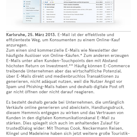
Karlsruhe, 25. März 2013.
E-Mail ist der effektivste und
effizienteste Weg, um Konsumenten zu einem Online-Kauf
anzuregen.
Zum einen sind kommerzielle E-Mails wie Newsletter der
häufigste Auslöser von Online-Käufen.* Zum anderen erzeugen
E-Mails unter allen Kunden-Touchpoints den mit Abstand
höchsten Return on Investment.** Häufig können E-Commerce
treibende Unternehmen aber das wirtschaftliche Potenzial,
über E-Mails direkt und medienbruchlos Transaktionen zu
generieren, nicht adäquat nutzen, weil die Nutzer Angst vor
Spam und Phishing-Mails haben und deshalb digitale Post oft
gar nicht öffnen oder nicht darauf reagieren.
Es besteht deshalb gerade bei Unternehmen, die umfänglich
Verkäufe online generieren und abwickeln, Handlungsdruck,
diesem Hemmnis entgegen zu wirken und das Vertrauen von
Kunden in den digitalen Kommunikationskanal E-Mail zu
stärken. Dies spiegelt sich auch im anhaltenden Zulauf für
trustedDialog wider: Mit Thomas Cook, Neckermann Reisen,
Klingel und Madeleine haben sich jetzt weitere große Touristik-