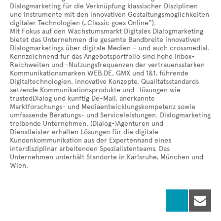
Dialogmarketing für die Verknüpfung klassischer Disziplinen
und Instrumente mit den innovativen Gestaltungsmöglichkeiten
digitaler Technologien („Classic goes Online“).
Mit Fokus auf den Wachstumsmarkt Digitales Dialogmarketing
bietet das Unternehmen die gesamte Bandbreite innovativen
Dialogmarketings über digitale Medien – und auch crossmedial.
Kennzeichnend für das Angebotsportfolio sind hohe Inbox-
Reichweiten und -Nutzungsfrequenzen der vertrauensstarken
Kommunikationsmarken WEB.DE, GMX und 1&1, führende
Digitaltechnologien, innovative Konzepte, Qualitätsstandards
setzende Kommunikationsprodukte und -lösungen wie
trustedDialog und künftig De-Mail, anerkannte
Marktforschungs- und Mediaentwicklungskompetenz sowie
umfassende Beratungs- und Serviceleistungen. Dialogmarketing
treibende Unternehmen, (Dialog-)Agenturen und
Dienstleister erhalten Lösungen für die digitale
Kundenkommunikation aus der Expertenhand eines
interdisziplinär arbeitenden Spezialistenteams. Das
Unternehmen unterhält Standorte in Karlsruhe, München und
Wien.
