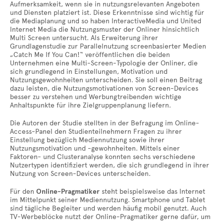
Aufmerksamkeit, wenn sie in nutzungsrelevanten Angeboten
und Diensten platziert ist. Diese Erkenntnisse sind wichtig für
die Mediaplanung und so haben InteractiveMedia und United
Internet Media die Nutzungsmuster der Onliner hinsichtlich
Multi Screen untersucht. Als Erweiterung ihrer
Grundlagenstudie zur Parallelnutzung screenbasierter Medien
„Catch Me If You Can!“ veröffentlichen die beiden
Unternehmen eine Multi-Screen-Typologie der Onliner, die
sich grundlegend in Einstellungen, Motivation und
Nutzungsgewohnheiten unterscheiden. Sie soll einen Beitrag
dazu leisten, die Nutzungsmotivationen von Screen-Devices
besser zu verstehen und Werbungtreibenden wichtige
Anhaltspunkte für ihre Zielgruppenplanung liefern.
Die Autoren der Studie stellten in der Befragung im Online-
Access-Panel den Studienteilnehmern Fragen zu ihrer
Einstellung bezüglich Mediennutzung sowie ihrer
Nutzungsmotivation und -gewohnheiten. Mittels einer
Faktoren- und Clusteranalyse konnten sechs verschiedene
Nutzertypen identifiziert werden, die sich grundlegend in ihrer
Nutzung von Screen-Devices unterscheiden.
Für den
Online-Pragmatiker
steht beispielsweise das Internet
im Mittelpunkt seiner Mediennutzung. Smartphone und Tablet
sind tägliche Begleiter und werden häufig mobil genutzt. Auch
TV-Werbeblöcke nutzt der Online-Pragmatiker gerne dafür, um