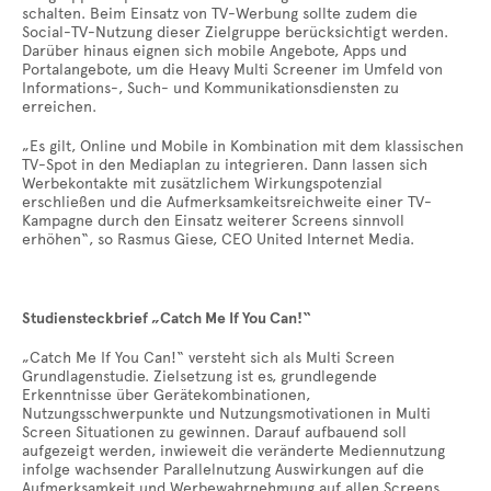
schalten. Beim Einsatz von TV-Werbung sollte zudem die
Social-TV-Nutzung dieser Zielgruppe berücksichtigt werden.
Darüber hinaus eignen sich mobile Angebote, Apps und
Portalangebote, um die Heavy Multi Screener im Umfeld von
Informations-, Such- und Kommunikationsdiensten zu
erreichen.
„Es gilt, Online und Mobile in Kombination mit dem klassischen
TV-Spot in den Mediaplan zu integrieren. Dann lassen sich
Werbekontakte mit zusätzlichem Wirkungspotenzial
erschließen und die Aufmerksamkeitsreichweite einer TV-
Kampagne durch den Einsatz weiterer Screens sinnvoll
erhöhen“, so Rasmus Giese, CEO United Internet Media.
Studiensteckbrief „Catch Me If You Can!“
„Catch Me If You Can!“ versteht sich als Multi Screen
Grundlagenstudie. Zielsetzung ist es, grundlegende
Erkenntnisse über Gerätekombinationen,
Nutzungsschwerpunkte und Nutzungsmotivationen in Multi
Screen Situationen zu gewinnen. Darauf aufbauend soll
aufgezeigt werden, inwieweit die veränderte Mediennutzung
infolge wachsender Parallelnutzung Auswirkungen auf die
Aufmerksamkeit und Werbewahrnehmung auf allen Screens