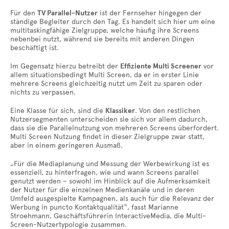
Für den
TV Parallel-Nutzer
ist der Fernseher hingegen der
ständige Begleiter durch den Tag. Es handelt sich hier um eine
multitaskingfähige Zielgruppe, welche häufig ihre Screens
nebenbei nutzt, während sie bereits mit anderen Dingen
beschäftigt ist.
Im Gegensatz hierzu betreibt der
Effiziente Multi Screener
vor
allem situationsbedingt Multi Screen, da er in erster Linie
mehrere Screens gleichzeitig nutzt um Zeit zu sparen oder
nichts zu verpassen.
Eine Klasse für sich, sind die
Klassiker
. Von den restlichen
Nutzersegmenten unterscheiden sie sich vor allem dadurch,
dass sie die Parallelnutzung von mehreren Screens überfordert.
Multi Screen Nutzung findet in dieser Zielgruppe zwar statt,
aber in einem geringeren Ausmaß.
„Für die Mediaplanung und Messung der Werbewirkung ist es
essenziell, zu hinterfragen, wie und wann Screens parallel
genutzt werden – sowohl im Hinblick auf die Aufmerksamkeit
der Nutzer für die einzelnen Medienkanäle und in deren
Umfeld ausgespielte Kampagnen, als auch für die Relevanz der
Werbung in puncto Kontaktqualität“, fasst Marianne
Stroehmann, Geschäftsführerin InteractiveMedia, die Multi-
Screen-Nutzertypologie zusammen.