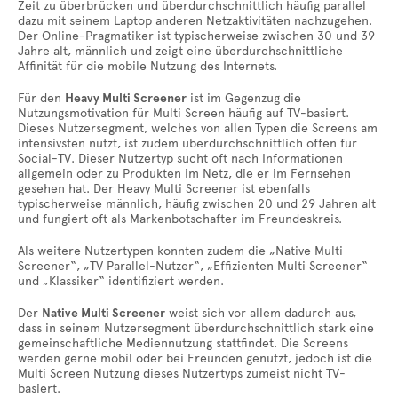
Zeit zu überbrücken und überdurchschnittlich häufig parallel
dazu mit seinem Laptop anderen Netzaktivitäten nachzugehen.
Der Online-Pragmatiker ist typischerweise zwischen 30 und 39
Jahre alt, männlich und zeigt eine überdurchschnittliche
Affinität für die mobile Nutzung des Internets.
Für den
Heavy Multi Screener
ist im Gegenzug die
Nutzungsmotivation für Multi Screen häufig auf TV-basiert.
Dieses Nutzersegment, welches von allen Typen die Screens am
intensivsten nutzt, ist zudem überdurchschnittlich offen für
Social-TV. Dieser Nutzertyp sucht oft nach Informationen
allgemein oder zu Produkten im Netz, die er im Fernsehen
gesehen hat. Der Heavy Multi Screener ist ebenfalls
typischerweise männlich, häufig zwischen 20 und 29 Jahren alt
und fungiert oft als Markenbotschafter im Freundeskreis.
Als weitere Nutzertypen konnten zudem die „Native Multi
Screener“, „TV Parallel-Nutzer“, „Effizienten Multi Screener“
und „Klassiker“ identifiziert werden.
Der
Native Multi Screener
weist sich vor allem dadurch aus,
dass in seinem Nutzersegment überdurchschnittlich stark eine
gemeinschaftliche Mediennutzung stattfindet. Die Screens
werden gerne mobil oder bei Freunden genutzt, jedoch ist die
Multi Screen Nutzung dieses Nutzertyps zumeist nicht TV-
basiert.