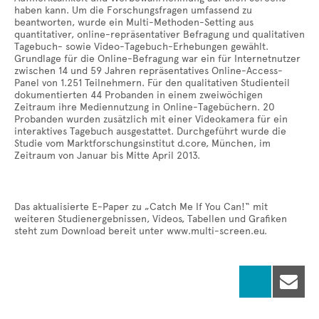
haben kann. Um die Forschungsfragen umfassend zu
beantworten, wurde ein Multi-Methoden-Setting aus
quantitativer, online-repräsentativer Befragung und qualitativen
Tagebuch- sowie Video-Tagebuch-Erhebungen gewählt.
Grundlage für die Online-Befragung war ein für Internetnutzer
zwischen 14 und 59 Jahren repräsentatives Online-Access-
Panel von 1.251 Teilnehmern. Für den qualitativen Studienteil
dokumentierten 44 Probanden in einem zweiwöchigen
Zeitraum ihre Mediennutzung in Online-Tagebüchern. 20
Probanden wurden zusätzlich mit einer Videokamera für ein
interaktives Tagebuch ausgestattet. Durchgeführt wurde die
Studie vom Marktforschungsinstitut d.core, München, im
Zeitraum von Januar bis Mitte April 2013.
Das aktualisierte E-Paper zu „Catch Me If You Can!“ mit
weiteren Studienergebnissen, Videos, Tabellen und Grafiken
steht zum Download bereit unter www.multi-screen.eu.
