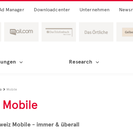
Ad Manager
Downloadcenter
Unternehmen
News
sungen
Research
io
Mobile

Mobile
eiz Mobile - immer & überall