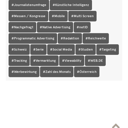
#Journalistenumfrage
#Künstliche Intelligenz
#Messen / Kongresse
#Mobile
#Multi Screen
#Nachgefragt
#Native Advertising
#netID
#Programmatic Advertising
#Redaktion
#Reichweite
#Schweiz
#Serie
#Social Media
#Studien
#Targeting
#Tracking
#Vermarktung
#Viewability
#WEB.DE
#Werbewirkung
#Zahl des Monats
#Österreich
