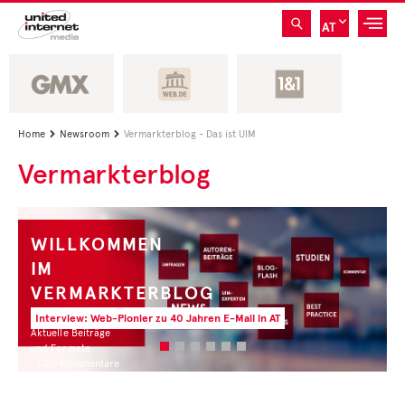
AT
Home
Newsroom
Vermarkterblog - Das ist UIM


Vermarkterblog
WILLKOMMEN
IM
VERMARKTERBLOG
Interview: Web-Pionier zu 40 Jahren E-Mail in AT
Aktuelle Beiträge
und Formate
• CEO Kommentare
• Experten Insights
• Studien und Best