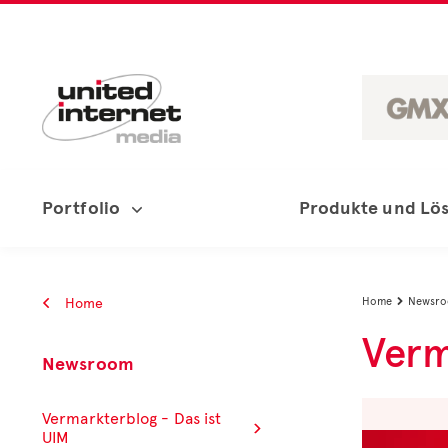
Portfolio
Produkte und Lö
Home
Home
Newsr

Verm
Newsroom
Vermarkterblog - Das ist
UIM