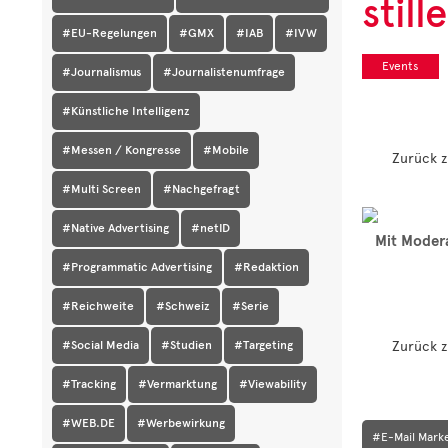
stil
#EU-Regelungen
#GMX
#IAB
#IVW
Events
#Journalismus
#Journalistenumfrage
#Künstliche Intelligenz
#Messen / Kongresse
#Mobile
Zurück z
#Multi Screen
#Nachgefragt
#Native Advertising
#netID
Mit Modera
#Programmatic Advertising
#Redaktion
#Reichweite
#Schweiz
#Serie
Zurück z
#Social Media
#Studien
#Targeting
#Tracking
#Vermarktung
#Viewability
#WEB.DE
#Werbewirkung
#E-Mail Mark