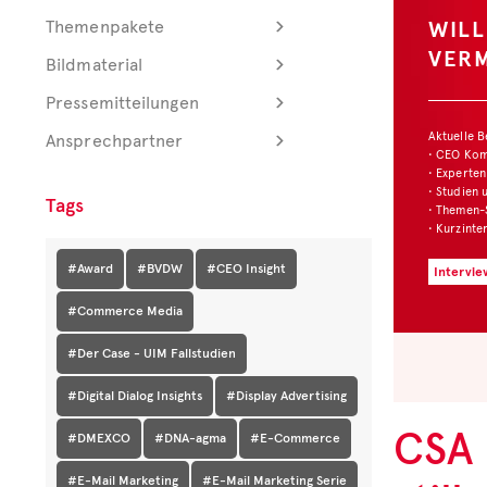
WIL
Themenpakete
VER
Bildmaterial
Pressemitteilungen
Aktuelle 
Ansprechpartner
• CEO Ko
• Experten
• Studien 
Tags
• Themen-
• Kurzinte
#Award
#BVDW
#CEO Insight
Intervie
#Commerce Media
#Der Case - UIM Fallstudien
#Digital Dialog Insights
#Display Advertising
CSA 
#DMEXCO
#DNA-agma
#E-Commerce
#E-Mail Marketing
#E-Mail Marketing Serie