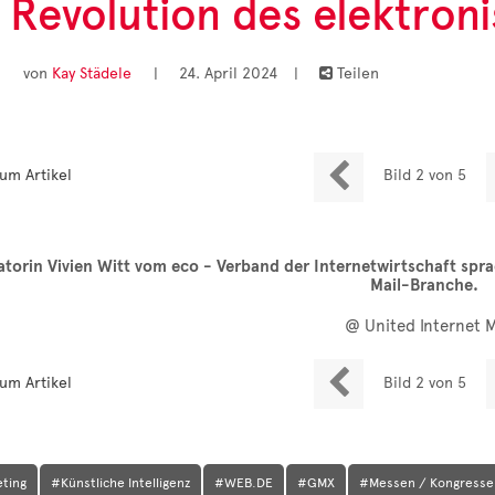
le Revolution des elektro
von
Kay Städele
|
24. April 2024
|
Teilen


um Artikel
Bild 2 von 5
torin Vivien Witt vom eco - Verband der Internetwirtschaft spr
Mail-Branche.
@ United Internet 

um Artikel
Bild 2 von 5
eting
#Künstliche Intelligenz
#WEB.DE
#GMX
#Messen / Kongresse