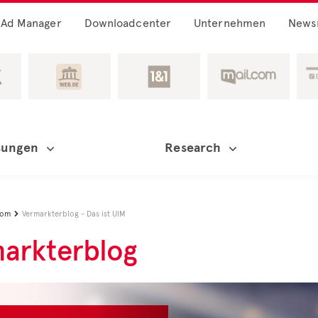
Ad Manager
Downloadcenter
Unternehmen
News
sungen
Research
oom
Vermarkterblog - Das ist UIM

arkterblog