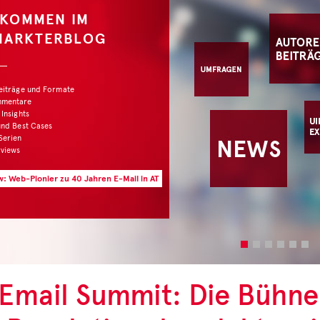
LKOMMEN IM
MARKTERBLOG
Beiträge und Formate
mmentare
 Insights
und Best Cases
Serien
rviews
w: Web-Pionier zu 40 Jahren E-Mail in AT
Email Summit: Die Bühne i