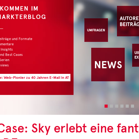
LKOMMEN IM
MARKTERBLOG
Beiträge und Formate
mmentare
 Insights
und Best Cases
Serien
rviews
w: Web-Pionier zu 40 Jahren E-Mail in AT
Case: Sky erlebt eine fant