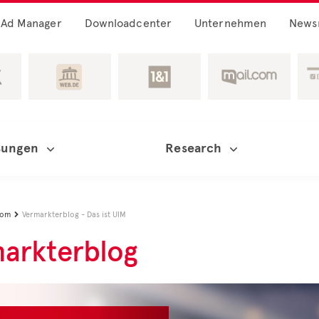
Ad Manager
Downloadcenter
Unternehmen
News
sungen
Research
oom
Vermarkterblog - Das ist UIM

arkterblog