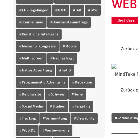
WEB
#EU-Regelungen
#GMX
#IAB
#IVW
Best Case
#Journalismus
#Journalistenumfrage
#Künstliche Intelligenz
#Messen / Kongresse
#Mobile
Zurück z
#Multi Screen
#Nachgefragt
#Native Advertising
#netID
MindTake R
#Programmatic Advertising
#Redaktion
Zurück z
#Reichweite
#Schweiz
#Serie
#Social Media
#Studien
#Targeting
#Vermarktun
#Tracking
#Vermarktung
#Viewability
#WEB.DE
#Werbewirkung