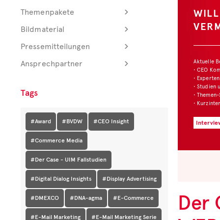
WIL
Themenpakete
VER
Bildmaterial
Pressemitteilungen
Aktuelle 
Ansprechpartner
• CEO Ko
• Experten
• Studien 
Tags
• Themen-
• Kurzinte
#Award
#BVDW
#CEO Insight
Intervie
#Commerce Media
#Der Case - UIM Fallstudien
#Digital Dialog Insights
#Display Advertising
Der 
#DMEXCO
#DNA-agma
#E-Commerce
#E-Mail Marketing
#E-Mail Marketing Serie