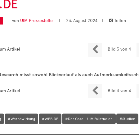
.DE
von
UIM Pressestelle
|
23. August 2024
|
Teilen


um Artikel
Bild 3 von 4
esearch misst sowohl Blickverlauf als auch Aufmerksamkeitssc

um Artikel
Bild 3 von 4
g
#Werbewirkung
#WEB.DE
#Der Case - UIM Fallstudien
#Studien