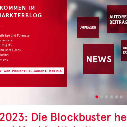
LKOMMEN IM
MARKTERBLOG
Beiträge und Formate
mmentare
 Insights
und Best Cases
Serien
rviews
w: Web-Pionier zu 40 Jahren E-Mail in AT
2023: Die Blockbuster he