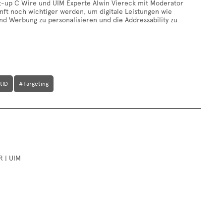
art-up C Wire und UIM Experte Alwin Viereck mit Moderator
unft noch wichtiger werden, um digitale Leistungen wie
 und Werbung zu personalisieren und die Addressability zu
tID
#Targeting
R | UIM