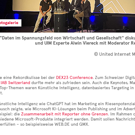
otogalerie
"Daten im Spannungsfeld von Wirtschaft und Gesellschaft" disku
und UIM Experte Alwin Viereck mit Moderator R
© United Internet 
te eine Rekordkulisse bei der
DEX23 Conference
. Zum Schweizer Digit
r
IAB Switzerland
durfte mehr als zufrieden sein. Auch die Keynotes, Ma
Top-Themen waren Künstliche Intelligenz, datenbasiertes Targeting in
t.
nstliche Intelligenz wie ChatGPT hat im Marketing ein Riesenpotenzia
ausch zeigte, wie Microsoft KI-Lösungen beim Publishing und im Adverti
eispiel: die
Zusammenarbeit mit Reporter ohne Grenzen
. Im Rahmen de
chiedene Microsoft-Produkte integriert werden. Damit sollen Nachrich
 erfüllen – so beispielsweise WEB.DE und GMX.