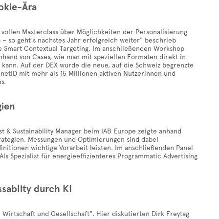
okie-Ära
 vollen Masterclass über Möglichkeiten der Personalisierung
 – so geht‘s nächstes Jahr erfolgreich weiter" beschrieb
wie Smart Contextual Targeting. Im anschließenden Workshop
hand von Cases, wie man mit speziellen Formaten direkt in
 kann. Auf der DEX wurde die neue, auf die Schweiz begrenzte
 netID mit mehr als 15 Millionen aktiven Nutzerinnen und
s.
gien
yst & Sustainability Manager beim IAB Europe zeigte anhand
Strategien, Messungen und Optimierungen sind dabei
nitionen wichtige Vorarbeit leisten. Im anschließenden Panel
ls Spezialist für energieeffizienteres Programmatic Advertising
sablity durch KI
Wirtschaft und Gesellschaft". Hier diskutierten Dirk Freytag