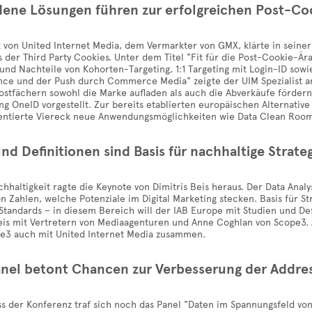
dene Lösungen führen zur erfolgreichen Post-Co
 von United Internet Media, dem Vermarkter von GMX, klärte in seiner
der Third Party Cookies. Unter dem Titel "Fit für die Post-Cookie-Ära
und Nachteile von Kohorten-Targeting, 1:1 Targeting mit Login-ID so
ce und der Push durch Commerce Media" zeigte der UIM Spezialist an
ostfächern sowohl die Marke aufladen als auch die Abverkäufe fördern
ng OneID vorgestellt. Zur bereits etablierten europäischen Alternative
entierte Viereck neue Anwendungsmöglichkeiten wie Data Clean Room
nd Definitionen sind Basis für nachhaltige Strate
hhaltigkeit ragte die Keynote von Dimitris Beis heraus. Der Data Anal
on Zahlen, welche Potenziale im Digital Marketing stecken. Basis für 
andards – in diesem Bereich will der IAB Europe mit Studien und Defi
eis mit Vertretern von Mediaagenturen und Anne Coghlan von Scope3. A
pe3 auch mit United Internet Media zusammen.
nel betont Chancen zur Verbesserung der Addres
 der Konferenz traf sich noch das Panel "Daten im Spannungsfeld von 