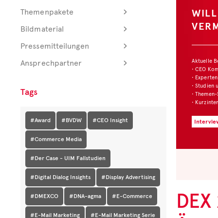
WIL
Themenpakete
VER
Bildmaterial
Pressemitteilungen
Aktuelle 
Ansprechpartner
• CEO Ko
• Experten
• Studien 
Tags
• Themen-
• Kurzinte
#Award
#BVDW
#CEO Insight
Intervie
#Commerce Media
#Der Case - UIM Fallstudien
#Digital Dialog Insights
#Display Advertising
DEX 
#DMEXCO
#DNA-agma
#E-Commerce
#E-Mail Marketing
#E-Mail Marketing Serie