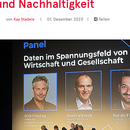
und Nachhaltigkeit
von
Kay Städele
|
01. Dezember 2023
|
Teilen
