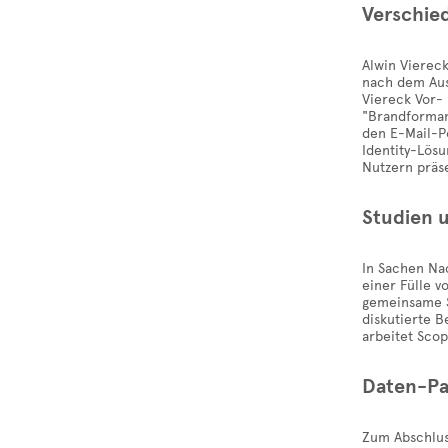
Verschie
Alwin Viereck
nach dem Aus 
Viereck Vor- 
"Brandforman
den E-Mail-P
Identity-Lösu
Nutzern präs
Studien u
In Sachen Nac
einer Fülle v
gemeinsame St
diskutierte B
arbeitet Sco
Daten-Pa
Zum Abschluss