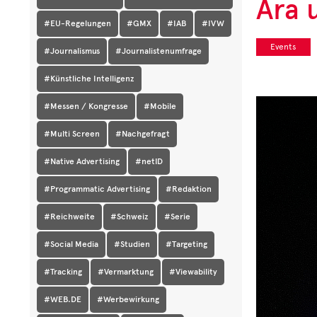
Ära 
#EU-Regelungen
#GMX
#IAB
#IVW
Events
#Journalismus
#Journalistenumfrage
#Künstliche Intelligenz
#Messen / Kongresse
#Mobile
#Multi Screen
#Nachgefragt
#Native Advertising
#netID
#Programmatic Advertising
#Redaktion
#Reichweite
#Schweiz
#Serie
#Social Media
#Studien
#Targeting
#Tracking
#Vermarktung
#Viewability
#WEB.DE
#Werbewirkung