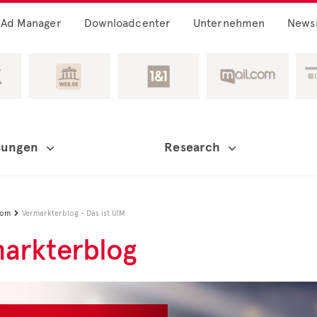
Ad Manager
Downloadcenter
Unternehmen
News
sungen
Research
oom
Vermarkterblog - Das ist UIM

arkterblog