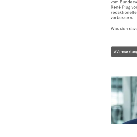
vom Bundesver
René Plug vom
redaktionelle
verbessern.
Was sich dav
#Vermarktun