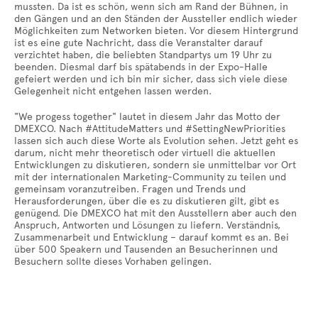
mussten. Da ist es schön, wenn sich am Rand der Bühnen, in
den Gängen und an den Ständen der Aussteller endlich wieder
Möglichkeiten zum Networken bieten. Vor diesem Hintergrund
ist es eine gute Nachricht, dass die Veranstalter darauf
verzichtet haben, die beliebten Standpartys um 19 Uhr zu
beenden. Diesmal darf bis spätabends in der Expo-Halle
gefeiert werden und ich bin mir sicher, dass sich viele diese
Gelegenheit nicht entgehen lassen werden.
"We progess together" lautet in diesem Jahr das Motto der
DMEXCO. Nach #AttitudeMatters und #SettingNewPriorities
lassen sich auch diese Worte als Evolution sehen. Jetzt geht es
darum, nicht mehr theoretisch oder virtuell die aktuellen
Entwicklungen zu diskutieren, sondern sie unmittelbar vor Ort
mit der internationalen Marketing-Community zu teilen und
gemeinsam voranzutreiben. Fragen und Trends und
Herausforderungen, über die es zu diskutieren gilt, gibt es
genügend. Die DMEXCO hat mit den Ausstellern aber auch den
Anspruch, Antworten und Lösungen zu liefern. Verständnis,
Zusammenarbeit und Entwicklung – darauf kommt es an. Bei
über 500 Speakern und Tausenden an Besucherinnen und
Besuchern sollte dieses Vorhaben gelingen.