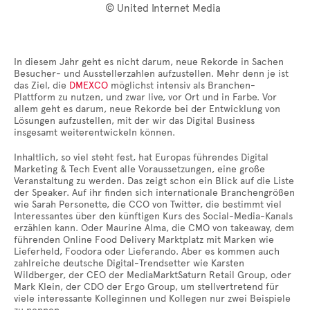
© United Internet Media
In diesem Jahr geht es nicht darum, neue Rekorde in Sachen
Besucher- und Ausstellerzahlen aufzustellen. Mehr denn je ist
das Ziel, die
DMEXCO
möglichst intensiv als Branchen-
Plattform zu nutzen, und zwar live, vor Ort und in Farbe. Vor
allem geht es darum, neue Rekorde bei der Entwicklung von
Lösungen aufzustellen, mit der wir das Digital Business
insgesamt weiterentwickeln können.
Inhaltlich, so viel steht fest, hat Europas führendes Digital
Marketing & Tech Event alle Voraussetzungen, eine große
Veranstaltung zu werden. Das zeigt schon ein Blick auf die Liste
der Speaker. Auf ihr finden sich internationale Branchengrößen
wie Sarah Personette, die CCO von Twitter, die bestimmt viel
Interessantes über den künftigen Kurs des Social-Media-Kanals
erzählen kann. Oder Maurine Alma, die CMO von takeaway, dem
führenden Online Food Delivery Marktplatz mit Marken wie
Lieferheld, Foodora oder Lieferando. Aber es kommen auch
zahlreiche deutsche Digital-Trendsetter wie Karsten
Wildberger, der CEO der MediaMarktSaturn Retail Group, oder
Mark Klein, der CDO der Ergo Group, um stellvertretend für
viele interessante Kolleginnen und Kollegen nur zwei Beispiele