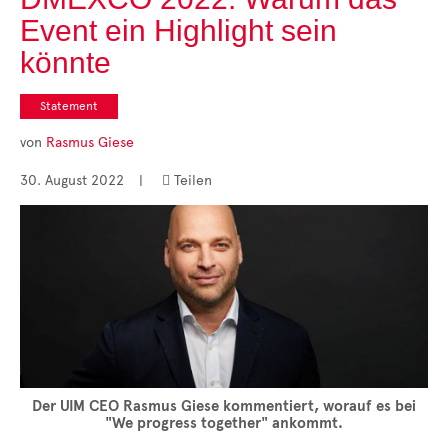
Cases
Event ein Highlight sein
• Themen-Serien
• Kurzinterviews
könnte
Statement
von
Rasmus Giese
30. August 2022
|
Teilen

Der UIM CEO Rasmus Giese kommentiert, worauf es bei
"We progress together" ankommt.