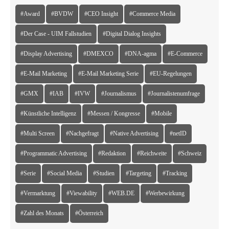
#Award
#BVDW
#CEO Insight
#Commerce Media
#Der Case - UIM Fallstudien
#Digital Dialog Insights
#Display Advertising
#DMEXCO
#DNA-agma
#E-Commerce
#E-Mail Marketing
#E-Mail Marketing Serie
#EU-Regelungen
#GMX
#IAB
#IVW
#Journalismus
#Journalistenumfrage
#Künstliche Intelligenz
#Messen / Kongresse
#Mobile
#Multi Screen
#Nachgefragt
#Native Advertising
#netID
#Programmatic Advertising
#Redaktion
#Reichweite
#Schweiz
#Serie
#Social Media
#Studien
#Targeting
#Tracking
#Vermarktung
#Viewability
#WEB.DE
#Werbewirkung
#Zahl des Monats
#Österreich