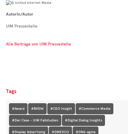
Autorin/Autor
UIM Pressestelle
Alle Beiträge von UIM Pressestelle
Tags
#Award
#BVDW
#CEO Insight
#Commerce Media
#Der Case - UIM Fallstudien
#Digital Dialog Insights
#Display Advertising
#DMEXCO
#DNA-agma