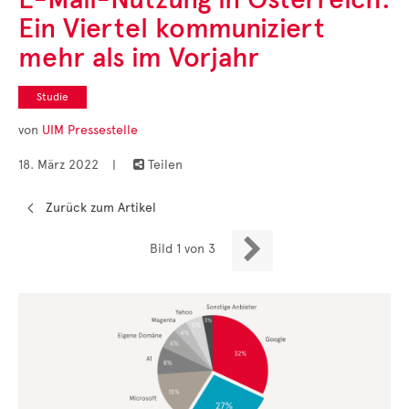
Cases
Ein Viertel kommuniziert
• Themen-Serien
• Kurzinterviews
mehr als im Vorjahr
Studie
von
UIM Pressestelle
18. März 2022
|
Teilen

Zurück zum Artikel

Bild 1 von 3