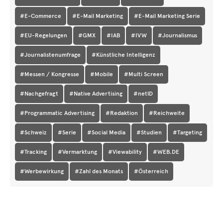
#E-Commerce
#E-Mail Marketing
#E-Mail Marketing Serie
#EU-Regelungen
#GMX
#IAB
#IVW
#Journalismus
#Journalistenumfrage
#Künstliche Intelligenz
#Messen / Kongresse
#Mobile
#Multi Screen
#Nachgefragt
#Native Advertising
#netID
#Programmatic Advertising
#Redaktion
#Reichweite
#Schweiz
#Serie
#Social Media
#Studien
#Targeting
#Tracking
#Vermarktung
#Viewability
#WEB.DE
#Werbewirkung
#Zahl des Monats
#Österreich