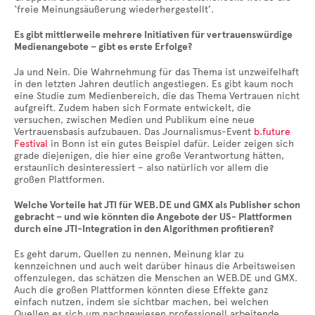
‘freie Meinungsäußerung wiederhergestellt’.
Es gibt mittlerweile mehrere Initiativen für vertrauenswürdige
Medienangebote – gibt es erste Erfolge?
Ja und Nein. Die Wahrnehmung für das Thema ist unzweifelhaft
in den letzten Jahren deutlich angestiegen. Es gibt kaum noch
eine Studie zum Medienbereich, die das Thema Vertrauen nicht
aufgreift. Zudem haben sich Formate entwickelt, die
versuchen, zwischen Medien und Publikum eine neue
Vertrauensbasis aufzubauen. Das Journalismus-Event
b.future
Festival
in Bonn ist ein gutes Beispiel dafür. Leider zeigen sich
grade diejenigen, die hier eine große Verantwortung hätten,
erstaunlich desinteressiert – also natürlich vor allem die
großen Plattformen.
Welche Vorteile hat JTI für WEB.DE und GMX als Publisher schon
gebracht – und wie könnten die Angebote der US- Plattformen
durch eine JTI-Integration in den Algorithmen profitieren?
Es geht darum, Quellen zu nennen, Meinung klar zu
kennzeichnen und auch weit darüber hinaus die Arbeitsweisen
offenzulegen, das schätzen die Menschen an WEB.DE und GMX.
Auch die großen Plattformen könnten diese Effekte ganz
einfach nutzen, indem sie sichtbar machen, bei welchen
Quellen es sich um nachgewiesen professionell arbeitende