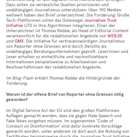
Dazu sollen sie verlässliche Quellen priorisieren und
unabhängigen Journalismus unterstützen. Über 190 Medien
weltweit haben den Brief unterzeichnet. Die Forderung: Große
Tech-Plattformen sollen das Gütesiegel
Journalism Trust
Initiative
(JTI) in ihre Algorithmen integrieren. Einer der
Unterzeichner ist Thomas Rebbe, als Head of Editorial Content
verantwortlich für die redaktionellen Angebote von
WEB.DE
und
GMX
. Die Initiative für vertrauenswürdigen Journalismus
von Reporter ohne Grenzen wird durch Deloitte als
unabhängiges Beratungsunternehmen geprüft. Leserinnen und
Leser erhalten so einheitliche und nachvollziehbare
Informationen beispielsweise zu Arbeitsweisen und
Besitzverhältnissen der redaktionellen Angebote.
Im Blog-Flash erklärt Thomas Rebbe die Hintergründe der
Forderung.
Warum ist der offene Brief von Reporter ohne Grenzen nötig
geworden?
Im Digital Service Act der EU sind den großen Plattformen
Auflagen gemacht worden, dass sie gegen Hate Speech und
Fake News vorgehen müssen. Im sogenannten ‘Code of
Conduct on Disinformation’ sind dafür konkrete Vorschläge
gemacht worden, unter anderem ist dort auch die Nutzung von
Zertifikaten beispielsweise durch die Journalism Trust Initiative