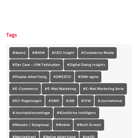
Tags
#Award
#BVDW
#CEO Insight
#Commerce Media
#Der Case - UIM Fallstudien
#Digital Dialog Insights
#Display Advertising
#DMEXCO
#DNA-agma
#E-Commerce
#E-Mail Marketing
#E-Mail Marketing Serie
#EU-Regelungen
#GMX
#IAB
#IVW
#Journalismus
#Journalistenumfrage
#Künstliche Intelligenz
#Messen / Kongresse
#Mobile
#Multi Screen
#Nachgefragt
#Native Advertising
#netID