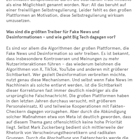
als eine Möglichkeit genannt worden. Nur: All das beruht auf
einer freiwilligen Selbstregulierung. Leider fehlt es den großen
Plattformen an Motivation, diese Selbstregulierung wirksam
umzusetzen.
Was sind die größten Treiber für Fake News und
Desinformationen – und wie geht Big Tech dagegen vor?
Es sind vor allem die Algorithmen der großen Plattformen, die
Fake News und Desinformation so sehr treiben. Es ist bekannt,
dass insbesondere Kontroversen und Meinungen zu mehr
Nutzerinteraktionen führen – das wiederum belohnen die
Algorithmen von X, TikTok, YouTube und anderen mit größerer
Sichtbarkeit. Wer gezielt Desinformation verbreiten möchte,
nutzt genau diese Mechanismen. Und selbst wenn Fake News im
Nachhinein als solche entlarvt werden, ist die Sichtbarkeit
dieser Korrekturen fast immer deutlich niedriger als die
ursprüngliche Falschnachricht. Die großen Plattformen haben
in den letzten Jahren durchaus versucht, mit größerem
Personaleinsatz, KI und teilweise Kooperationen mit Fakten-
Checkern dagegen vorzugehen. Aber durch die Abkündigung
solcher Maßnahmen etwa von Meta ist deutlich geworden, dass
auf diesem Thema ganz offensichtlich keine hohe Priorität
liegt. Selbst Mark Zuckerberg bedient sich mittlerweile der
Rhetorik von Verschwörungstheoretikern und radikalen
Gruppen. Durch die Abschaffung von Faktenchecks werde die