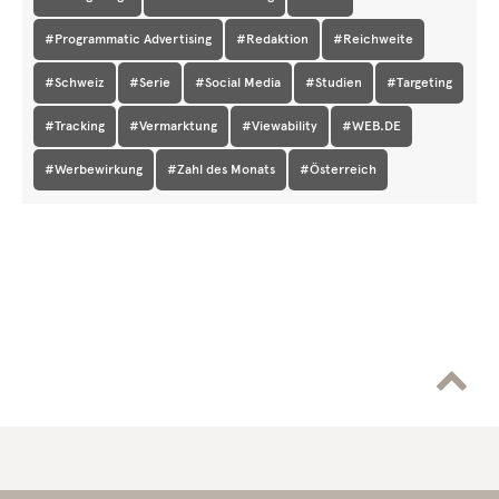
#Programmatic Advertising
#Redaktion
#Reichweite
#Schweiz
#Serie
#Social Media
#Studien
#Targeting
#Tracking
#Vermarktung
#Viewability
#WEB.DE
#Werbewirkung
#Zahl des Monats
#Österreich
