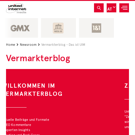
AT
Home
Newsroom
Vermarkterblog - Das ist UIM


Vermarkterblog
ZAHL DES MONATS
Unter der Rubrik
"Zahl des Monats" stellen
wir interessante Studien
und deren Ergebnisse vor.