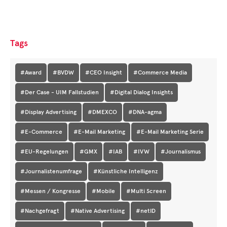
Tags
#Award
#BVDW
#CEO Insight
#Commerce Media
#Der Case - UIM Fallstudien
#Digital Dialog Insights
#Display Advertising
#DMEXCO
#DNA-agma
#E-Commerce
#E-Mail Marketing
#E-Mail Marketing Serie
#EU-Regelungen
#GMX
#IAB
#IVW
#Journalismus
#Journalistenumfrage
#Künstliche Intelligenz
#Messen / Kongresse
#Mobile
#Multi Screen
#Nachgefragt
#Native Advertising
#netID