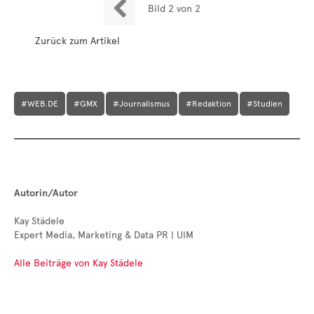

Bild 2 von 2
Zurück zum Artikel
#WEB.DE
#GMX
#Journalismus
#Redaktion
#Studien
Autorin/Autor
Kay Städele
Expert Media, Marketing & Data PR | UIM
Alle Beiträge von Kay Städele