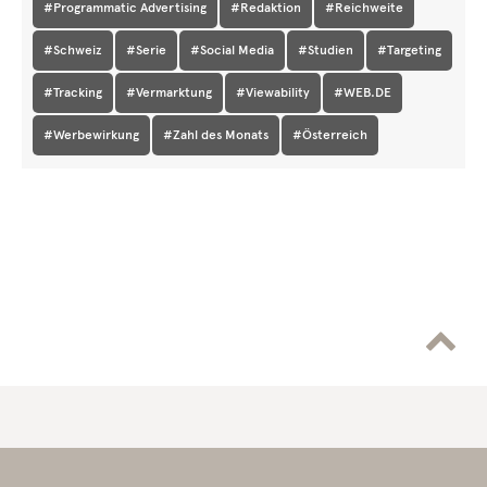
#Programmatic Advertising
#Redaktion
#Reichweite
#Schweiz
#Serie
#Social Media
#Studien
#Targeting
#Tracking
#Vermarktung
#Viewability
#WEB.DE
#Werbewirkung
#Zahl des Monats
#Österreich
