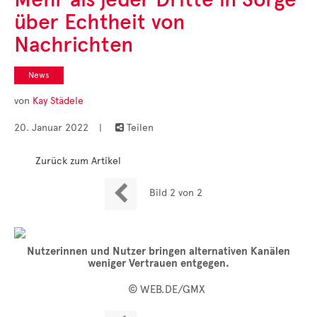
Cases
über Echtheit von
• Themen-Serien
• Kurzinterviews
Nachrichten
News
von
Kay Städele
20. Januar 2022
|
Teilen

Zurück zum Artikel

Bild 2 von 2
Nutzerinnen und Nutzer bringen alternativen Kanälen
weniger Vertrauen entgegen.
© WEB.DE/GMX