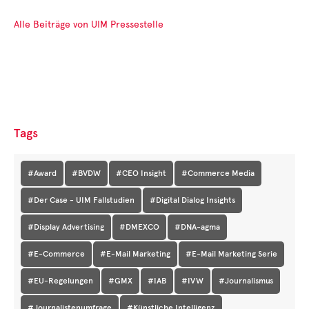
Alle Beiträge von UIM Pressestelle
Tags
#Award
#BVDW
#CEO Insight
#Commerce Media
#Der Case - UIM Fallstudien
#Digital Dialog Insights
#Display Advertising
#DMEXCO
#DNA-agma
#E-Commerce
#E-Mail Marketing
#E-Mail Marketing Serie
#EU-Regelungen
#GMX
#IAB
#IVW
#Journalismus
#Journalistenumfrage
#Künstliche Intelligenz