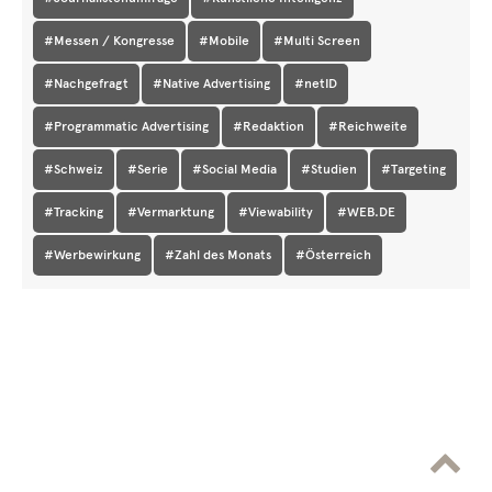
#Messen / Kongresse
#Mobile
#Multi Screen
#Nachgefragt
#Native Advertising
#netID
#Programmatic Advertising
#Redaktion
#Reichweite
#Schweiz
#Serie
#Social Media
#Studien
#Targeting
#Tracking
#Vermarktung
#Viewability
#WEB.DE
#Werbewirkung
#Zahl des Monats
#Österreich
