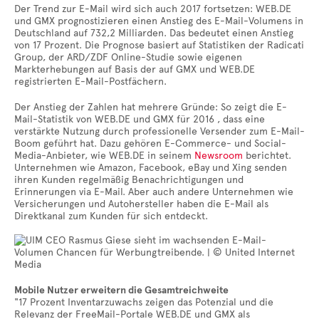
Der Trend zur E-Mail wird sich auch 2017 fortsetzen: WEB.DE
und GMX prognostizieren einen Anstieg des E-Mail-Volumens in
Deutschland auf 732,2 Milliarden. Das bedeutet einen Anstieg
von 17 Prozent. Die Prognose basiert auf Statistiken der Radicati
Group, der ARD/ZDF Online-Studie sowie eigenen
Markterhebungen auf Basis der auf GMX und WEB.DE
registrierten E-Mail-Postfächern.
Der Anstieg der Zahlen hat mehrere Gründe: So zeigt die E-
Mail-Statistik von WEB.DE und GMX für 2016 , dass eine
verstärkte Nutzung durch professionelle Versender zum E-Mail-
Boom geführt hat. Dazu gehören E-Commerce- und Social-
Media-Anbieter, wie WEB.DE in seinem
Newsroom
berichtet.
Unternehmen wie Amazon, Facebook, eBay und Xing senden
ihren Kunden regelmäßig Benachrichtigungen und
Erinnerungen via E-Mail. Aber auch andere Unternehmen wie
Versicherungen und Autohersteller haben die E-Mail als
Direktkanal zum Kunden für sich entdeckt.
Mobile Nutzer erweitern die Gesamtreichweite
"17 Prozent Inventarzuwachs zeigen das Potenzial und die
Relevanz der FreeMail-Portale WEB.DE und GMX als