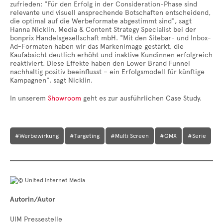
zufrieden: "Für den Erfolg in der Consideration-Phase sind
relevante und visuell ansprechende Botschaften entscheidend,
die optimal auf die Werbeformate abgestimmt sind", sagt
Hanna Nicklin, Media & Content Strategy Specialist bei der
bonprix Handelsgesellschaft mbH. "Mit den Sitebar- und Inbox-
Ad-Formaten haben wir das Markenimage gestärkt, die
Kaufabsicht deutlich erhöht und inaktive Kundinnen erfolgreich
reaktiviert. Diese Effekte haben den Lower Brand Funnel
nachhaltig positiv beeinflusst – ein Erfolgsmodell für künftige
Kampagnen", sagt Nicklin.
In unserem
Showroom
geht es zur ausführlichen Case Study.
#Werbewirkung
#Targeting
#Multi Screen
#GMX
#Serie
Autorin/Autor
UIM Pressestelle