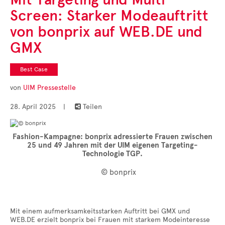
Cases
Screen: Starker Modeauftritt
• Themen-Serien
• Kurzinterviews
von bonprix auf WEB.DE und
GMX
Best Case
von
UIM Pressestelle
28. April 2025
|
Teilen

Fashion-Kampagne: bonprix adressierte Frauen zwischen
25 und 49 Jahren mit der UIM eigenen Targeting-
Technologie TGP.
© bonprix
Mit einem aufmerksamkeitsstarken Auftritt bei GMX und
WEB.DE erzielt bonprix bei Frauen mit starkem Modeinteresse