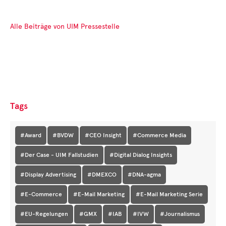
Alle Beiträge von UIM Pressestelle
Tags
#Award
#BVDW
#CEO Insight
#Commerce Media
#Der Case - UIM Fallstudien
#Digital Dialog Insights
#Display Advertising
#DMEXCO
#DNA-agma
#E-Commerce
#E-Mail Marketing
#E-Mail Marketing Serie
#EU-Regelungen
#GMX
#IAB
#IVW
#Journalismus