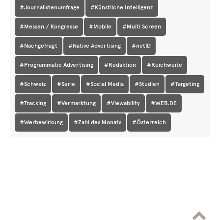
#Journalistenumfrage
#Künstliche Intelligenz
#Messen / Kongresse
#Mobile
#Multi Screen
#Nachgefragt
#Native Advertising
#netID
#Programmatic Advertising
#Redaktion
#Reichweite
#Schweiz
#Serie
#Social Media
#Studien
#Targeting
#Tracking
#Vermarktung
#Viewability
#WEB.DE
#Werbewirkung
#Zahl des Monats
#Österreich
