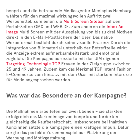
bonprix und die betreuende Mediaagentur Mediaplus Hamburg
wählten für den maximal wirkungsvollen Auftritt zwei
Werbemittel. Zum einen die
Multi Screen Sitebar
auf den
Portal-Seiten GMX und WEB.DE. Zum anderen die
Inbox Ad
Image
Multi Screen mit der Ausspielung von bis zu drei Motiven
direkt in den E-Mail-Postfächern der User. Das native
Werbeformat besticht durch seine visuelle Präsenz: Durch die
Integration von Bildmaterial unterhalb der Betreffzeile wirkt
die Anzeige extrem aufmerksamkeitsstark und emotional
zugleich. Die Kampagne adressierte mit der UIM eigenen
Targeting-Technologie TGP
Frauen in der Zielgruppe zwischen
25 und 49 Jahren. Zudem kam das Merkmal TGP Intent Fashion
E-Commerce zum Einsatz, mit dem User mit starkem Interesse
für Mode angesprochen werden.
Was war das Besondere an der Kampagne?
Die Maßnahmen arbeiteten auf zwei Ebenen – sie stärkten
erfolgreich das Markenimage von bonprix und förderten
gleichzeitig die Kaufbereitschaft. Insbesondere bei inaktiven
Kundinnen setzte die Kampagne einen kräftigen Impuls. Dafür
sorgte das perfekte Zusammenspiel aus Platzierung der
Werbung und Motivgestaltung.