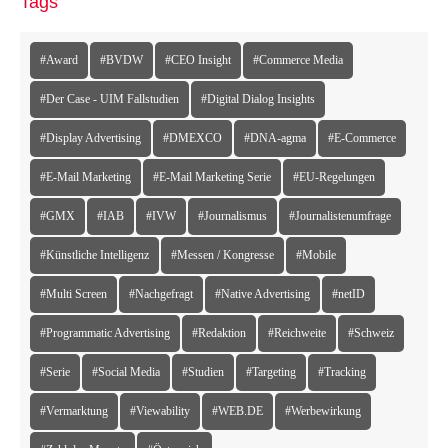
Tags
#Award
#BVDW
#CEO Insight
#Commerce Media
#Der Case - UIM Fallstudien
#Digital Dialog Insights
#Display Advertising
#DMEXCO
#DNA-agma
#E-Commerce
#E-Mail Marketing
#E-Mail Marketing Serie
#EU-Regelungen
#GMX
#IAB
#IVW
#Journalismus
#Journalistenumfrage
#Künstliche Intelligenz
#Messen / Kongresse
#Mobile
#Multi Screen
#Nachgefragt
#Native Advertising
#netID
#Programmatic Advertising
#Redaktion
#Reichweite
#Schweiz
#Serie
#Social Media
#Studien
#Targeting
#Tracking
#Vermarktung
#Viewability
#WEB.DE
#Werbewirkung