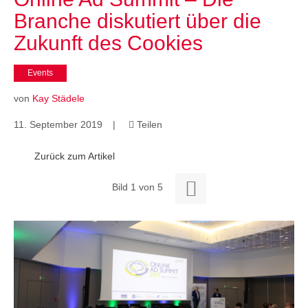
Cases
Branche diskutiert über die
• Themen-Serien
• Kurzinterviews
Zukunft des Cookies
Events
von
Kay Städele
11. September 2019
|
Teilen

Zurück zum Artikel

Bild 1 von 5