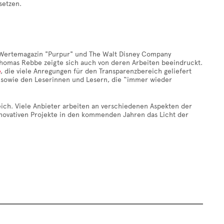
rsetzen.
es Wertemagazin "Purpur" und The Walt Disney Company
omas Rebbe zeigte sich auch von deren Arbeiten beeindruckt.
e
, die viele Anregungen für den Transparenzbereich geliefert
t, sowie den Leserinnen und Lesern, die “immer wieder
ich. Viele Anbieter arbeiten an verschiedenen Aspekten der
nnovativen Projekte in den kommenden Jahren das Licht der