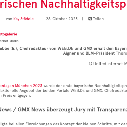
rischen Nachhaltigkeitsp
von
Kay Städele
|
26. Oktober 2023
|
Teilen

otogalerie
bbe (li.), Chefredakteur von WEB.DE und GMX erhält den Bayeris
Aigner und BLM-Präsident Thors
© United Internet 
entagen München 2023
wurde der erste bayerische Nachhaltigkeitspr
edaktionelle Angebot der beiden Portale WEB.DE und GMX. Chefredakt
n Preis entgegen.
ews / GMX News überzeugt Jury mit Transparen
digte bei allen Einreichungen das Konzept der kleinen Schritte, mit