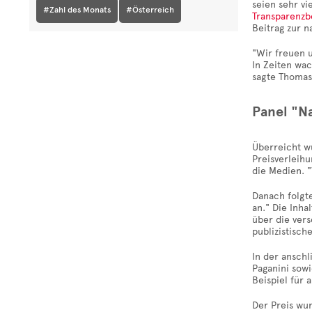
seien sehr vi
#Zahl des Monats
#Österreich
Transparenzb
Beitrag zur n
"Wir freuen u
In Zeiten wa
sagte Thomas
Panel "Na
Überreicht wu
Preisverleihu
die Medien. "
Danach folgte
an." Die Inha
über die ver
publizistisc
In der anschl
Paganini sow
Beispiel für
Der Preis wu