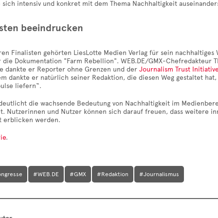
e sich intensiv und konkret mit dem Thema Nachhaltigkeit auseinande
isten beeindrucken
ren Finalisten gehörten LiesLotte Medien Verlag für sein nachhaltig
r die Dokumentation "Farm Rebellion". WEB.DE/GMX-Chefredakteur Th
de dankte er Reporter ohne Grenzen und der
Journalism Trust Initiativ
lem dankte er natürlich seiner Redaktion, die diesen Weg gestaltet ha
pulse liefern“.
rdeutlicht die wachsende Bedeutung von Nachhaltigkeit im Medienbere
it. Nutzerinnen und Nutzer können sich darauf freuen, dass weitere i
t erblicken werden.
ie
.
ongresse
#WEB.DE
#GMX
#Redaktion
#Journalismus