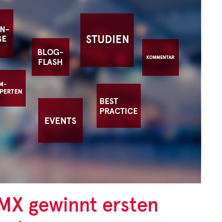
ZAHL DES MONATS
Unter der Rubrik
"Zahl des Monats" stellen
wir interessante Studien
und deren Ergebnisse vor.
Zur aktuellen Zahl des Monats
MX gewinnt ersten