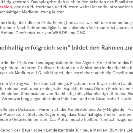
elfältig gewesen. Das spiegelte sich auch in den Arbeiten der Finali
ereich
, der den Nutzerinnen und Nutzern weitreichende Informationen
achhaltigen Mediennutzung leistet.
ns riesig über diesen Preis. Er zeigt uns, dass wir mit unseren umfa
chsender Nachrichtenmüdigkeit und sinkenden Vertrauens ist Journali
 Rebbe, Chefredakteur von WEB.DE und GMX.
chhaltig erfolgreich sein" bildet den Rahmen zur
rde der Preis von Landtagspräsidentin Ilse Aigner. Sie eröffnete das P
ng bildete. In ihrem Grußwort betonte die Schirmherrin des Nachhalt
Wer als Medium auf Qualität setzt, der bereichert auch die Gesellschaf
 ein Vortrag von Thorsten Schmiege, Präsident der Bayerischen Landes
lte reichen weit über ökologische Aspekte hinaus. Diesen Punkt nahm
schiedenen Dimensionen von Nachhaltigkeit. „Nachhaltigkeit in den Me
he Verantwortung gegenüber dem Publikum und der Gesellschaft sowie
ießenden Diskussion waren sich die Panelisten und Jury-Mitglieder Pro
ie Moderatorin Stefanie Reger einig, dass Nachhaltigkeit viele Form
 andere Unternehmen sein. Das Motto müsste heißen: "Einfach losgehen
rde von der Bayerischen Landeszentrale für neue Medien (BLM) ins Le