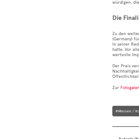
würdigen, di
Die Final
Zu den weite
(Germany) fü
In seiner Re
hatte. Vor al
wertvolle Im
Der Preis ve
Nachhaltigke
Öffentlichkei
Zur
Fotogaler
#Messen / K