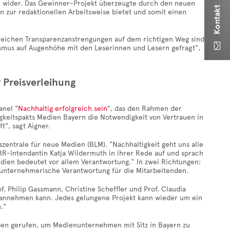
sten wider. Das Gewinner-Projekt überzeugte durch den neuen
Kontakt
 zur redaktionellen Arbeitsweise bietet und somit einen
ngreichen Transparenzanstrengungen auf dem richtigen Weg sind.

smus auf Augenhöhe mit den Leserinnen und Lesern gefragt",
 Preisverleihung
anel "
Nachhaltig erfolgreich sein
", das den Rahmen der
igkeitspakts Medien Bayern die Notwendigkeit von Vertrauen in
t", sagt Aigner.
zentrale für neue Medien (BLM). "Nachhaltigkeit geht uns alle
 BR-Intendantin Katja Wildermuth in ihrer Rede auf und sprach
dien bedeutet vor allem Verantwortung.“ In zwei Richtungen:
 unternehmerische Verantwortung für die Mitarbeitenden.
f. Philip Gassmann, Christine Scheffler und Prof. Claudia
en annehmen kann. Jedes gelungene Projekt kann wieder um ein
."
ben gerufen, um Medienunternehmen mit Sitz in Bayern zu