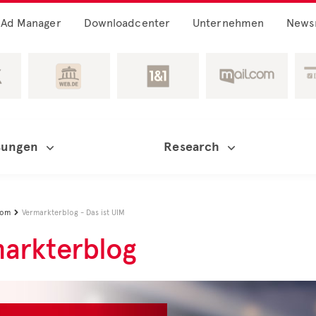
Ad Manager
Downloadcenter
Unternehmen
News
sungen
Research
oom
Vermarkterblog - Das ist UIM

arkterblog