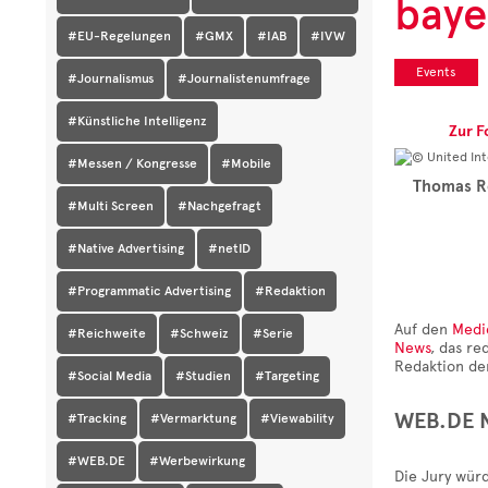
baye
#EU-Regelungen
#GMX
#IAB
#IVW
Events
#Journalismus
#Journalistenumfrage
#Künstliche Intelligenz
Zur F
#Messen / Kongresse
#Mobile
Thomas Re
#Multi Screen
#Nachgefragt
#Native Advertising
#netID
#Programmatic Advertising
#Redaktion
Auf den
Medi
#Reichweite
#Schweiz
#Serie
News
, das r
Redaktion de
#Social Media
#Studien
#Targeting
WEB.DE N
#Tracking
#Vermarktung
#Viewability
#WEB.DE
#Werbewirkung
Die Jury wür