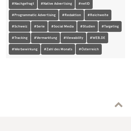
#Nachgefragt
#Native Advertising
#netID
#Programmatic Advertising
#Redaktion
#Reichweite
#Schweiz
#Serie
#Social Media
#Studien
#Targeting
#Tracking
#Vermarktung
#Viewability
#WEB.DE
#Werbewirkung
#Zahl des Monats
#Österreich
