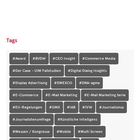
Tags
#Award
#BVDW
#CEO Insight
#Commerce Media
#Der Case - UIM Fallstudien
#Digital Dialog Insights
#Display Advertising
#DMEXCO
#DNA-agma
#E-Commerce
#E-Mail Marketing
#E-Mail Marketing Serie
#EU-Regelungen
#GMX
#IAB
#IVW
#Journalismus
#Journalistenumfrage
#Künstliche Intelligenz
#Messen / Kongresse
#Mobile
#Multi Screen