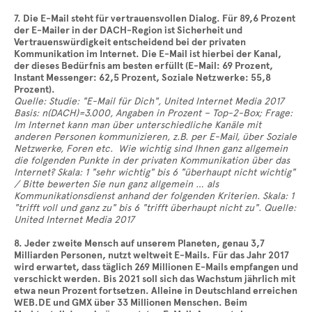
7. Die E-Mail steht für vertrauensvollen Dialog. Für 89,6 Prozent
der E-Mailer in der DACH-Region ist Sicherheit und
Vertrauenswürdigkeit entscheidend bei der privaten
Kommunikation im Internet. Die E-Mail ist hierbei der Kanal,
der dieses Bedürfnis am besten erfüllt (E-Mail: 69 Prozent,
Instant Messenger: 62,5 Prozent, Soziale Netzwerke: 55,8
Prozent).
Quelle: Studie: "E-Mail für Dich", United Internet Media 2017
Basis: n(DACH)=3.000, Angaben in Prozent – Top-2-Box; Frage:
Im Internet kann man über unterschiedliche Kanäle mit
anderen Personen kommunizieren, z.B. per E-Mail, über Soziale
Netzwerke, Foren etc. Wie wichtig sind Ihnen ganz allgemein
die folgenden Punkte in der privaten Kommunikation über das
Internet? Skala: 1 "sehr wichtig" bis 6 "überhaupt nicht wichtig"
/ Bitte bewerten Sie nun ganz allgemein … als
Kommunikationsdienst anhand der folgenden Kriterien. Skala: 1
"trifft voll und ganz zu" bis 6 "trifft überhaupt nicht zu". Quelle:
United Internet Media 2017
8. Jeder zweite Mensch auf unserem Planeten, genau 3,7
Milliarden Personen, nutzt weltweit E-Mails. Für das Jahr 2017
wird erwartet, dass täglich 269 Millionen E-Mails empfangen und
verschickt werden. Bis 2021 soll sich das Wachstum jährlich mit
etwa neun Prozent fortsetzen. Alleine in Deutschland erreichen
WEB.DE und GMX über 33 Millionen Menschen. Beim