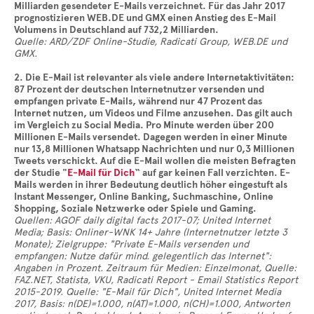
Milliarden gesendeter E-Mails verzeichnet. Für das Jahr 2017
prognostizieren WEB.DE und GMX einen Anstieg des E-Mail
Volumens in Deutschland auf 732,2 Milliarden.
Quelle: ARD/ZDF Online-Studie, Radicati Group, WEB.DE und
GMX.
2. Die E-Mail ist relevanter als viele andere Internetaktivitäten:
87 Prozent der deutschen Internetnutzer versenden und
empfangen private E-Mails, während nur 47 Prozent das
Internet nutzen, um Videos und Filme anzusehen. Das gilt auch
im Vergleich zu Social Media. Pro Minute werden über 200
Millionen E-Mails versendet. Dagegen werden in einer Minute
nur 13,8 Millionen Whatsapp Nachrichten und nur 0,3 Millionen
Tweets verschickt. Auf die E-Mail wollen die meisten Befragten
der Studie "
E-Mail für Dich
“ auf gar keinen Fall verzichten. E-
Mails werden in ihrer Bedeutung deutlich höher eingestuft als
Instant Messenger, Online Banking, Suchmaschine, Online
Shopping, Soziale Netzwerke oder Spiele und Gaming.
Quellen: AGOF daily digital facts 2017-07; United Internet
Media; Basis: Onliner-WNK 14+ Jahre (Internetnutzer letzte 3
Monate); Zielgruppe: "Private E-Mails versenden und
empfangen: Nutze dafür mind. gelegentlich das Internet":
Angaben in Prozent. Zeitraum für Medien: Einzelmonat, Quelle:
FAZ.NET, Statista, VKU, Radicati Report - Email Statistics Report
2015-2019. Quelle: "E-Mail für Dich", United Internet Media
2017, Basis: n(DE)=1.000, n(AT)=1.000, n(CH)=1.000, Antworten