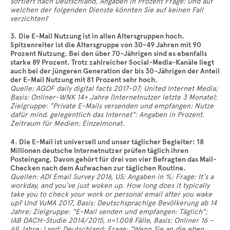
sortiert nach Deutschland, Angaben in Prozent Frage: Und auf
welchen der folgenden Dienste könnten Sie auf keinen Fall
verzichten?
3. Die E-Mail Nutzung ist in allen Altersgruppen hoch.
Spitzenreiter ist die Altersgruppe von 30-49 Jahren mit 90
Prozent Nutzung. Bei den über 70-Jährigen sind es ebenfalls
starke 89 Prozent. Trotz zahlreicher Social-Media-Kanäle liegt
auch bei der jüngeren Generation der bis 30-Jährigen der Anteil
der E-Mail Nutzung mit 81 Prozent sehr hoch.
Quelle: AGOF daily digital facts 2017-07; United Internet Media;
Basis: Onliner-WNK 14+ Jahre (Internetnutzer letzte 3 Monate);
Zielgruppe: "Private E-Mails versenden und empfangen: Nutze
dafür mind. gelegentlich das Internet": Angaben in Prozent.
Zeitraum für Medien: Einzelmonat.
4. Die E-Mail ist universell und unser täglicher Begleiter: 18
Millionen deutsche Internetnutzer prüfen täglich ihren
Posteingang. Davon gehört für drei von vier Befragten das Mail-
Checken nach dem Aufwachen zur täglichen Routine.
Quellen: ADI Email Survey 2016, US; Angaben in %; Frage: It‘s a
workday, and you‘ve just woken up. How long does it typically
take you to check your work or personal email after you wake
up? Und VuMA 2017, Basis: Deutschsprachige Bevölkerung ab 14
Jahre; Zielgruppe: "E-Mail senden und empfangen: Täglich";
IAB DACH-Studie 2014/2015, n=1.008 Fälle, Basis: Onliner 16 –
69 Jahre; Land: Deutschland; Frage: "Wenn Sie an die eben