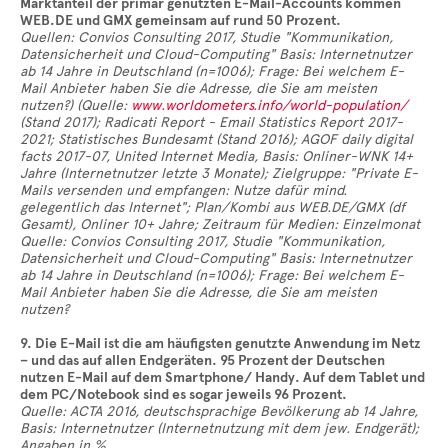
Marktanteil der primär genutzten E-Mail-Accounts kommen
WEB.DE und GMX gemeinsam auf rund 50 Prozent.
Quellen: Convios Consulting 2017, Studie "Kommunikation,
Datensicherheit und Cloud-Computing" Basis: Internetnutzer
ab 14 Jahre in Deutschland (n=1006); Frage: Bei welchem E-
Mail Anbieter haben Sie die Adresse, die Sie am meisten
nutzen?) (Quelle:
www.worldometers.info/world-population/
(Stand 2017); Radicati Report - Email Statistics Report 2017-
2021; Statistisches Bundesamt (Stand 2016); AGOF daily digital
facts 2017-07, United Internet Media, Basis: Onliner-WNK 14+
Jahre (Internetnutzer letzte 3 Monate); Zielgruppe: "Private E-
Mails versenden und empfangen: Nutze dafür mind.
gelegentlich das Internet"; Plan/Kombi aus WEB.DE/GMX (df
Gesamt), Onliner 10+ Jahre; Zeitraum für Medien: Einzelmonat
Quelle: Convios Consulting 2017, Studie "Kommunikation,
Datensicherheit und Cloud-Computing" Basis: Internetnutzer
ab 14 Jahre in Deutschland (n=1006); Frage: Bei welchem E-
Mail Anbieter haben Sie die Adresse, die Sie am meisten
nutzen?
9. Die E-Mail ist die am häufigsten genutzte Anwendung im Netz
– und das auf allen Endgeräten. 95 Prozent der Deutschen
nutzen E-Mail auf dem Smartphone/ Handy. Auf dem Tablet und
dem PC/Notebook sind es sogar jeweils 96 Prozent.
Quelle: ACTA 2016, deutschsprachige Bevölkerung ab 14 Jahre,
Basis: Internetnutzer (Internetnutzung mit dem jew. Endgerät);
Angaben in %