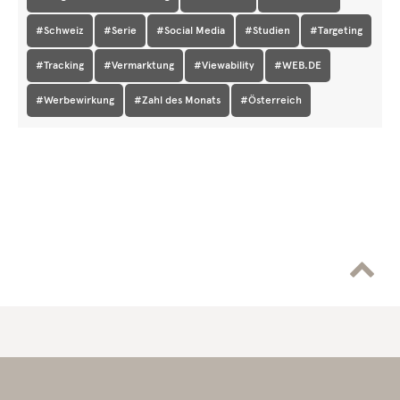
#Schweiz
#Serie
#Social Media
#Studien
#Targeting
#Tracking
#Vermarktung
#Viewability
#WEB.DE
#Werbewirkung
#Zahl des Monats
#Österreich
