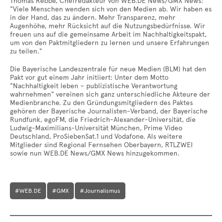
Thomas Rebbe, Chefredakteur von WEB.DE News/GMX News:
"Viele Menschen wenden sich von den Medien ab. Wir haben es
in der Hand, das zu ändern. Mehr Transparenz, mehr
Augenhöhe, mehr Rücksicht auf die Nutzungsbedürfnisse. Wir
freuen uns auf die gemeinsame Arbeit im Nachhaltigkeitspakt,
um von den Paktmitgliedern zu lernen und unsere Erfahrungen
zu teilen."
Die Bayerische Landeszentrale für neue Medien (BLM) hat den
Pakt vor gut einem Jahr initiiert: Unter dem Motto
"Nachhaltigkeit leben – publizistische Verantwortung
wahrnehmen" vereinen sich ganz unterschiedliche Akteure der
Medienbranche. Zu den Gründungsmitgliedern des Paktes
gehören der Bayerische Journalisten-Verband, der Bayerische
Rundfunk, egoFM, die Friedrich-Alexander-Universität, die
Ludwig-Maximilians-Universität München, Prime Video
Deutschland, ProSiebenSat.1 und Vodafone. Als weitere
Mitglieder sind Regional Fernsehen Oberbayern, RTLZWEI
sowie nun WEB.DE News/GMX News hinzugekommen.
#WEB.DE
#GMX
#Journalismus