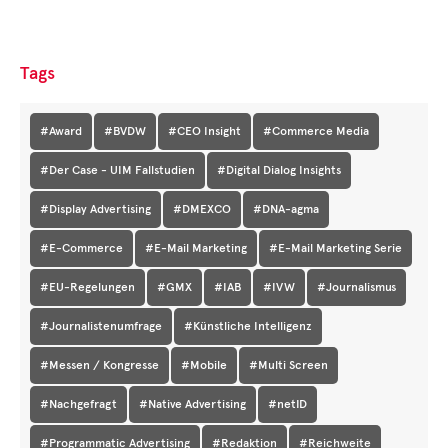
Tags
#Award
#BVDW
#CEO Insight
#Commerce Media
#Der Case - UIM Fallstudien
#Digital Dialog Insights
#Display Advertising
#DMEXCO
#DNA-agma
#E-Commerce
#E-Mail Marketing
#E-Mail Marketing Serie
#EU-Regelungen
#GMX
#IAB
#IVW
#Journalismus
#Journalistenumfrage
#Künstliche Intelligenz
#Messen / Kongresse
#Mobile
#Multi Screen
#Nachgefragt
#Native Advertising
#netID
#Programmatic Advertising
#Redaktion
#Reichweite