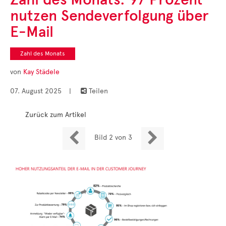
Cases
nutzen Sendeverfolgung über
• Themen-Serien
• Kurzinterviews
E-Mail
Zahl des Monats
von
Kay Städele
07. August 2025
|
Teilen

Zurück zum Artikel


Bild 2 von 3