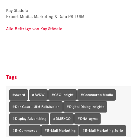
Kay Städele
Expert Media, Marketing & Data PR | UIM
Alle Beiträge von Kay Städele
Tags
#Award
#BVDW
#CEO Insight
#Commerce Media
#Der Case - UIM Fallstudien
#Digital Dialog Insights
#Display Advertising
#DMEXCO
#DNA-agma
#E-Commerce
#E-Mail Marketing
#E-Mail Marketing Serie