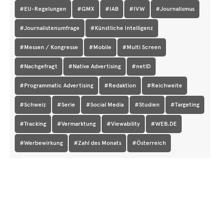
#EU-Regelungen
#GMX
#IAB
#IVW
#Journalismus
#Journalistenumfrage
#Künstliche Intelligenz
#Messen / Kongresse
#Mobile
#Multi Screen
#Nachgefragt
#Native Advertising
#netID
#Programmatic Advertising
#Redaktion
#Reichweite
#Schweiz
#Serie
#Social Media
#Studien
#Targeting
#Tracking
#Vermarktung
#Viewability
#WEB.DE
#Werbewirkung
#Zahl des Monats
#Österreich