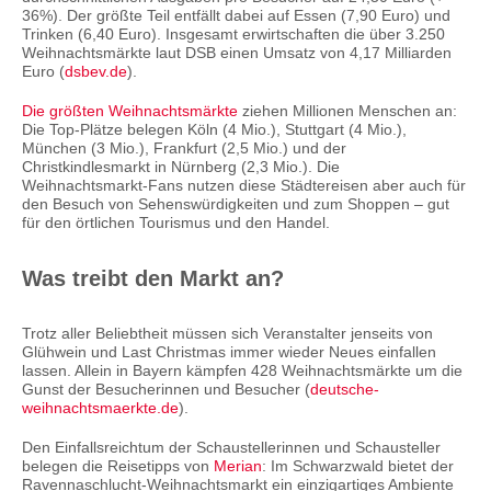
36%). Der größte Teil entfällt dabei auf Essen (7,90 Euro) und
Trinken (6,40 Euro). Insgesamt erwirtschaften die über 3.250
Weihnachtsmärkte laut DSB einen Umsatz von 4,17 Milliarden
Euro (
dsbev.de
).
Die größten Weihnachtsmärkte
ziehen Millionen Menschen an:
Die Top-Plätze belegen Köln (4 Mio.), Stuttgart (4 Mio.),
München (3 Mio.), Frankfurt (2,5 Mio.) und der
Christkindlesmarkt in Nürnberg (2,3 Mio.). Die
Weihnachtsmarkt-Fans nutzen diese Städtereisen aber auch für
den Besuch von Sehenswürdigkeiten und zum Shoppen – gut
für den örtlichen Tourismus und den Handel.
Was treibt den Markt an?
Trotz aller Beliebtheit müssen sich Veranstalter jenseits von
Glühwein und Last Christmas immer wieder Neues einfallen
lassen. Allein in Bayern kämpfen 428 Weihnachtsmärkte um die
Gunst der Besucherinnen und Besucher (
deutsche-
weihnachtsmaerkte.de
).
Den Einfallsreichtum der Schaustellerinnen und Schausteller
belegen die Reisetipps von
Merian
: Im Schwarzwald bietet der
Ravennaschlucht-Weihnachtsmarkt ein einzigartiges Ambiente