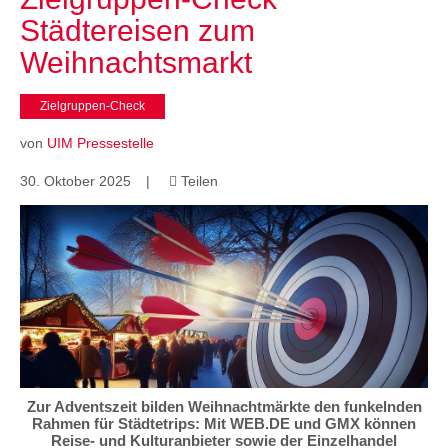
Cases
Städtereisen zum
• Themen-Serien
• Kurzinterviews
Weihnachtsmarkt
Zielgruppen-Check
von
UIM Pressestelle
30. Oktober 2025
|
Teilen

Zur Adventszeit bilden Weihnachtmärkte den funkelnden
Rahmen für Städtetrips: Mit WEB.DE und GMX können
Reise- und Kulturanbieter sowie der Einzelhandel