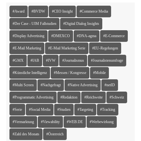
#Award
#BVDW
#CEO Insight
#Commerce Media
#Der Case - UIM Fallstudien
#Digital Dialog Insights
#Display Advertising
#DMEXCO
#DNA-agma
#E-Commerce
#E-Mail Marketing
#E-Mail Marketing Serie
#EU-Regelungen
#GMX
#IAB
#IVW
#Journalismus
#Journalistenumfrage
#Künstliche Intelligenz
#Messen / Kongresse
#Mobile
#Multi Screen
#Nachgefragt
#Native Advertising
#netID
#Programmatic Advertising
#Redaktion
#Reichweite
#Schweiz
#Serie
#Social Media
#Studien
#Targeting
#Tracking
#Vermarktung
#Viewability
#WEB.DE
#Werbewirkung
#Zahl des Monats
#Österreich