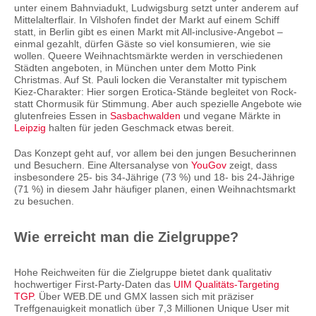
unter einem Bahnviadukt, Ludwigsburg setzt unter anderem auf
Mittelalterflair. In Vilshofen findet der Markt auf einem Schiff
statt, in Berlin gibt es einen Markt mit All-inclusive-Angebot –
einmal gezahlt, dürfen Gäste so viel konsumieren, wie sie
wollen. Queere Weihnachtsmärkte werden in verschiedenen
Städten angeboten, in München unter dem Motto Pink
Christmas. Auf St. Pauli locken die Veranstalter mit typischem
Kiez-Charakter: Hier sorgen Erotica-Stände begleitet von Rock-
statt Chormusik für Stimmung. Aber auch spezielle Angebote wie
glutenfreies Essen in
Sasbachwalden
und vegane Märkte in
Leipzig
halten für jeden Geschmack etwas bereit.
Das Konzept geht auf, vor allem bei den jungen Besucherinnen
und Besuchern. Eine Altersanalyse von
YouGov
zeigt, dass
insbesondere 25- bis 34-Jährige (73 %) und 18- bis 24-Jährige
(71 %) in diesem Jahr häufiger planen, einen Weihnachtsmarkt
zu besuchen.
Wie erreicht man die Zielgruppe?
Hohe Reichweiten für die Zielgruppe bietet dank qualitativ
hochwertiger First-Party-Daten das
UIM Qualitäts-Targeting
TGP
. Über WEB.DE und GMX lassen sich mit präziser
Treffgenauigkeit monatlich über 7,3 Millionen Unique User mit