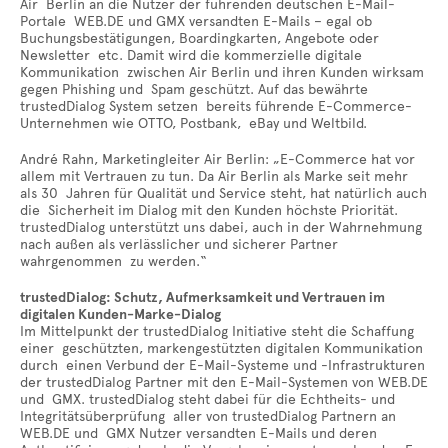
Air Berlin an die Nutzer der führenden deutschen E-Mail-
Portale WEB.DE und GMX versandten E-Mails – egal ob
Buchungsbestätigungen, Boardingkarten, Angebote oder
Newsletter etc. Damit wird die kommerzielle digitale
Kommunikation zwischen Air Berlin und ihren Kunden wirksam
gegen Phishing und Spam geschützt. Auf das bewährte
trustedDialog System setzen bereits führende E-Commerce-
Unternehmen wie OTTO, Postbank, eBay und Weltbild.
André Rahn, Marketingleiter Air Berlin: „E-Commerce hat vor
allem mit Vertrauen zu tun. Da Air Berlin als Marke seit mehr
als 30 Jahren für Qualität und Service steht, hat natürlich auch
die Sicherheit im Dialog mit den Kunden höchste Priorität.
trustedDialog unterstützt uns dabei, auch in der Wahrnehmung
nach außen als verlässlicher und sicherer Partner
wahrgenommen zu werden.“
trustedDialog: Schutz, Aufmerksamkeit und Vertrauen im
digitalen Kunden-Marke-Dialog
Im Mittelpunkt der trustedDialog Initiative steht die Schaffung
einer geschützten, markengestützten digitalen Kommunikation
durch einen Verbund der E-Mail-Systeme und -Infrastrukturen
der trustedDialog Partner mit den E-Mail-Systemen von WEB.DE
und GMX. trustedDialog steht dabei für die Echtheits- und
Integritätsüberprüfung aller von trustedDialog Partnern an
WEB.DE und GMX Nutzer versandten E-Mails und deren