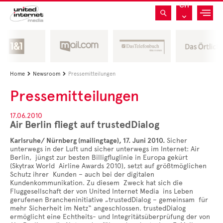
CH
Home
Newsroom
Pressemitteilungen


Pressemitteilungen
17.06.2010
Air Berlin fliegt auf trustedDialog
Karlsruhe/ Nürnberg (mailingtage), 17. Juni 2010.
Sicher
unterwegs in der Luft und sicher unterwegs im Internet: Air
Berlin, jüngst zur besten Billigfluglinie in Europa gekürt
(Skytrax World Airline Awards 2010), setzt auf größtmöglichen
Schutz ihrer Kunden – auch bei der digitalen
Kundenkommunikation. Zu diesem Zweck hat sich die
Fluggesellschaft der von United Internet Media ins Leben
gerufenen Brancheninitiative „trustedDialog – gemeinsam für
mehr Sicherheit im Netz“ angeschlossen. trustedDialog
ermöglicht eine Echtheits- und Integritätsüberprüfung der von