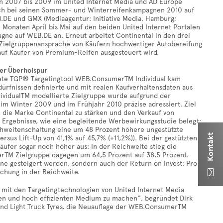
n 2007 bis 2009 im United Internet Media und AD Europe
 auch bei seinen Sommer- und Winterreifenkampagnen 2010 auf
.DE und GMX (Mediaagentur: Initiative Media, Hamburg;
Monaten April bis Mai auf den beiden United Internet Portalen
agne auf WEB.DE an. Erneut arbeitet Continental in den drei
Zielgruppenansprache von Käufern hochwertiger Autobereifung
auf Käufer von Premium-Reifen ausgesteuert wird.
er Überholspur
htete TGP® Targetingtool WEB.ConsumerTM Individual kam
rfnissen definierte und mit realen Kaufverhaltensdaten aus
vidualTM modellierte Zielgruppe wurde aufgrund der
m Winter 2009 und im Frühjahr 2010 präzise adressiert. Ziel
die Marke Continental zu stärken und den Verkauf von
Ergebnisse, wie eine begleitende Werbewirkungsstudie belegt:
chweitenschaltung eine um 48 Prozent höhere ungestützte
Kontakt
rsus Lift-Up von 41,1% auf 45,7% (+11,2%)). Bei der gestützten
ufer sogar noch höher aus: In der Reichweite stieg die
rTM Zielgruppe dagegen um 64,5 Prozent auf 38,5 Prozent.
ne gesteigert werden, sondern auch der Return on Invest: Pro
chung in der Reichweite.

mit den Targetingtechnologien von United Internet Media
ken und hoch effizienten Medium zu machen“, begründet Dirk
nd Light Truck Tyres, die Neuauflage der WEB.ConsumerTM