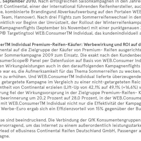
3. September 2010.
Nach erfolgreichen Saisonkampagnen in den Jahre
zt Continental, einer der international führenden Reifenhersteller,
ke, kombinierte Brandingund Abverkaufswerbung auf den Portalen WEB
 Team, Hannover). Nach drei Flights zum Sommerreifenwechsel in den 
pünktlich vor Beginn der Umrüstzeit, der Rollout der Winterreifenkamp
Kampagnenflights (September bis November) mit einer punktgenauen 
P® Targetingtool WEB.ConsumerTM Individual, das kundenindividuell 
er
TM
Individual Premium-Reifen-Käufer: Werbewirkung und ROI auf d
inental auf die Zielgruppe der Käufer von Premium- Reifen ausgeric
der Sommerkampagne 2009 zum Einsatz. Die exakt nach den Kundenbedü
umerScope® Panel per Datenfusion auf Basis von WEB.Consumer Indi
n Wirkungsleistungen auch in den darauffolgenden Kampagnenflights i
 war es, die Aufmerksamkeit für das Thema Sommerreifen zu wecken, 
 zu erhöhen. Und WEB.ConsumerTM Individual lieferte überzeugende 
e getargetete Kampagne im Vergleich zu einer nicht-getargeteten Rei
heit von Continental erzielen (Lift-Up von 42,1% auf 49,1% (+16,6%) ve
ung fiel der Wirkungsvorsprung in der Zielgruppe Premium-Reifen- Kä
rbeerinnerung um 20,2 Prozent auf 28,0 Prozent, in der WEB.Consume
 mit WEB.ConsumerTM Individual nicht nur die Effektivität der Kampag
 Werbe-Euro ergab sich ein Effizienzvorteil von 15% gegenüber der Bu
sse sind beeindruckend. Die Verbindung der GfK Konsumentengruppen 
hervorragend, um das Internet zu einem außerordentlich leistungsstar
Head of eBusiness Continental Reifen Deutschland GmbH, Passenger a
agne.