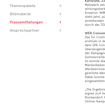
Karlsruhe, 2
Netzwerk set
Themenpakete
wirkungsstar
Kreation: WM
Bildmaterial
steht jetzt, 
anstehenden 
Pressemitteilungen
durch das TG
Ansprechpartner
WEB.Consum
Das für Cont
erstmals in 
dem GfK Cons
überzeugende
der Kampagne
Sommerreifen
So konnte di
Markenbekannt
Werbeerinner
gestützte We
Dabei konnte
eingesetztem
„Die Ergebni
eignet sich 
Rockendorf, 
Online-Kamp